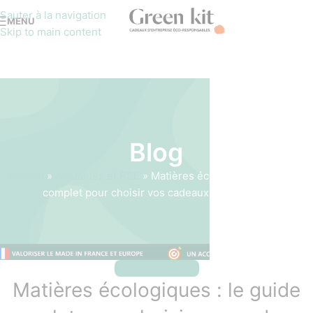
Sauter à la navigation
MENU
Skip to main content
Blog
Accueil
»
Actualités et RSE
»
Matières écologiques : le guide
complet pour choisir vos cadeaux d’entreprise
ACTUALITÉS ET RSE
Matières écologiques : le guide