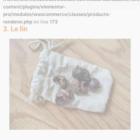
content/plugins/elementor-
pro/modules/woocommerce/classes/products-
renderer.php
on line
173
3. Le lin
L
p
d
l
f
d
t
d
l
(
u
u
p