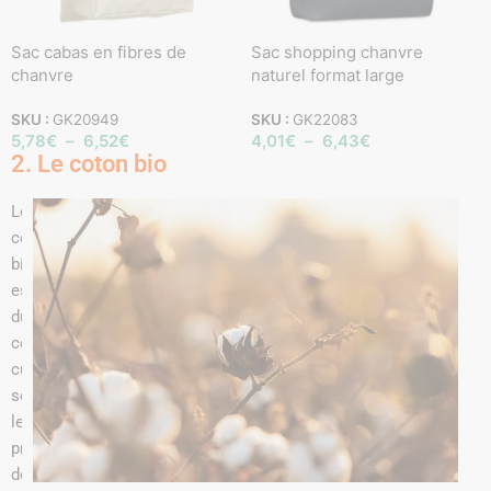
Sac cabas en fibres de
Sac shopping chanvre
chanvre
naturel format large
SKU :
GK20949
SKU :
GK22083
5,78
€
–
6,52
€
4,01
€
–
6,43
€
2. Le coton bio
Le
coton
biologique
est
du
coton
cultivé
selon
les
principes
de
l’
agriculture