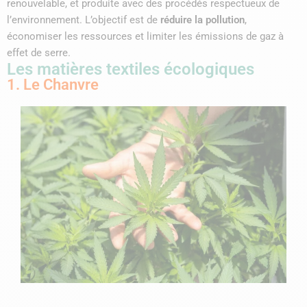
renouvelable, et produite avec des procédés respectueux de
l’environnement. L’objectif est de
réduire la pollution
,
économiser les ressources et limiter les émissions de gaz à
effet de serre.
Les matières textiles écologiques
1. Le Chanvre
L
t
i
d
s
i
s
p
f
u
r
r