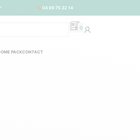
📞
04 99 75 32 14
✅
0
COME PACK
CONTACT
ntreprises du