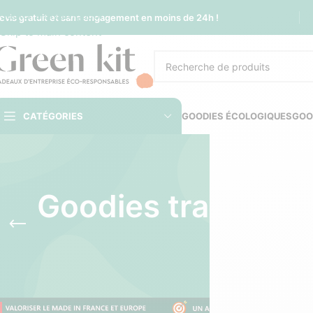
Sauter à la navigation
evis gratuit et sans engagement en moins de 24h !
Skip to main content
CATÉGORIES
GOODIES ÉCOLOGIQUES
GOO
Goodies transport