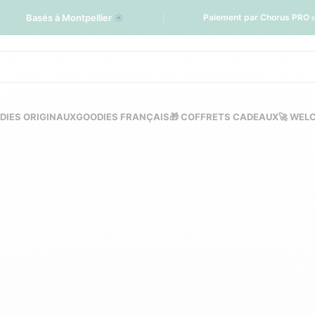
Basés à Montpellier
☀️
Paiement par Chorus PRO 
DIES ORIGINAUX
GOODIES FRANÇAIS
🎁 COFFRETS CADEAUX
🚀 WEL
 personnalisés pour e
secteur
GOODIES ÉCOLOGIQUES PERSONNALISÉS