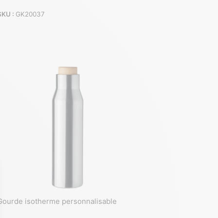
SKU :
GK20037
Gourde isotherme personnalisable