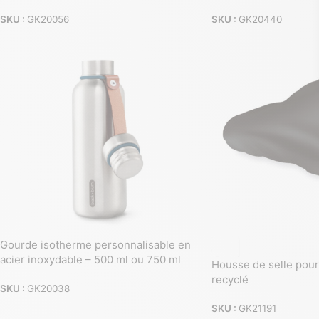
SKU :
GK20056
SKU :
GK20440
Gourde isotherme personnalisable en
acier inoxydable – 500 ml ou 750 ml
Housse de selle pour
recyclé
SKU :
GK20038
SKU :
GK21191