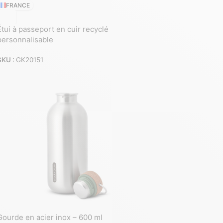
FRANCE
Étui à passeport en cuir recyclé
personnalisable
SKU :
GK20151
Gourde en acier inox – 600 ml