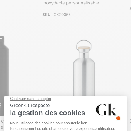
inoxydable personnalisable
SKU :
GK20055
cl en acier
Gourde Isotherme en Acier Inoxydable –
seur
1,5L