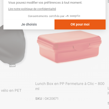
SKU :
GK20636
Lunch Box en PP Fermeture à Clic – 800
ml
 vélo en PET
SKU :
GK20671