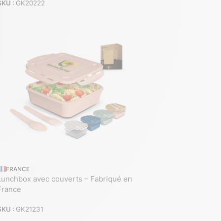
SKU :
GK20222
FRANCE
Lunchbox avec couverts – Fabriqué en
France
SKU :
GK21231