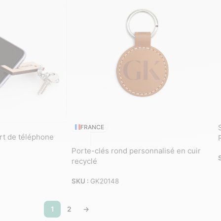
FRANCE
rt de téléphone
Porte-clés rond personnalisé en cuir
recyclé
SKU :
GK20148
1
2
→