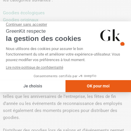
Goodies écologiques
Goodies originaux
Les goodies écologiques sont particulièrement populaires car
ils démontrent l’engagement de l’entreprise envers la durabilité
et la protection de l’environnement. Les goodies originaux,
quant à eux, peuvent surprendre et ravir les clients, les incitant à
parler de la marque et à partager leur expérience avec d’autres.
Quand distribuer des goodies ?
La
distribution des goodies
dépendra de la cible et du contexte.
Ils peuvent être offerts lors de
salons professionnels
,
événements d’entreprise, campagnes de lancement de produits,
ou comme
cadeaux de fin d’année
. Les occasions spéciales
telles que les anniversaires de l’entreprise, les fêtes de fin
d’année ou les événements de reconnaissance des employés
sont également des moments propices pour distribuer des
goodies.
Distribuer des goodies lors de salons et d’événements permet