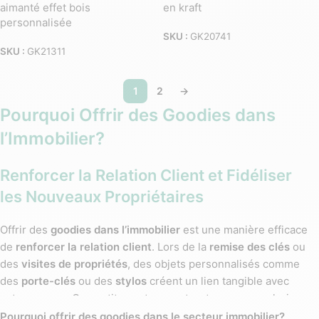
aimanté effet bois
en kraft
personnalisée
SKU :
GK20741
SKU :
GK21311
1
2
→
Pourquoi Offrir des Goodies dans
l’Immobilier?
Renforcer la Relation Client et Fidéliser
les Nouveaux Propriétaires
Offrir des
goodies dans l’immobilier
est une manière efficace
de
renforcer la relation client
. Lors de la
remise des clés
ou
des
visites de propriétés
, des objets personnalisés comme
des
porte-clés
ou des
stylos
créent un lien tangible avec
votre agence. Ces petits gestes montrent que vous valorisez
vos clients, ce qui contribue à leur
fidélisation
. En leur offrant
Pourquoi offrir des goodies dans le secteur immobilier?