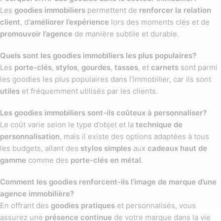
des cadeaux à l’occasion de moments marquants, vous leur
Les
goodies immobiliers
permettent de
renforcer la relation
laissez un
souvenir positif
de leur expérience avec votre
client
, d’
améliorer l’expérience
lors des moments clés et de
agence.
promouvoir l’agence
de manière subtile et durable.
Promouvoir Votre Agence et Améliorer
Quels sont les goodies immobiliers les plus populaires?
Les
porte-clés
,
stylos
,
gourdes
,
tasses
, et
carnets
sont parmi
Votre Image de Marque
les goodies les plus populaires dans l’immobilier, car ils sont
utiles
et fréquemment utilisés par les clients.
Les
goodies immobiliers
sont aussi un excellent moyen de
promouvoir votre agence
. En offrant des objets portant votre
Les goodies immobiliers sont-ils coûteux à personnaliser?
logo
ou votre
nom d’agence
, vous assurez une
visibilité
Le coût varie selon le type d’objet et la
technique de
prolongée
de votre marque dans le quotidien de vos clients.
personnalisation
, mais il existe des options adaptées à tous
Ces objets, souvent utilisés régulièrement, comme des
les budgets, allant des
stylos simples
aux
cadeaux haut de
tasses
,
carnets
, ou
gourdes
, deviennent des supports
gamme
comme des
porte-clés en métal
.
publicitaires discrets mais efficaces. Ils renforcent également
l’
image de marque
de votre agence en la positionnant comme
Comment les goodies renforcent-ils l’image de marque d’une
une entreprise professionnelle et attentionnée.
agence immobilière?
En offrant des
goodies pratiques
et personnalisés, vous
Les Meilleurs Goodies pour
assurez une
présence continue
de votre marque dans la vie