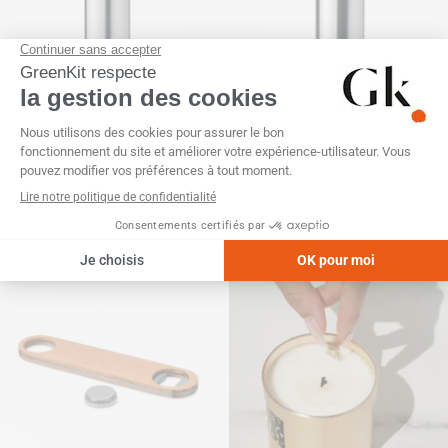
Gourde isotherme 1L
Gourde isotherme
personnalisable : acier inox
personnalisable
double paroi avec couvercle
bambou
SKU :
GK20222
SKU :
GK20436