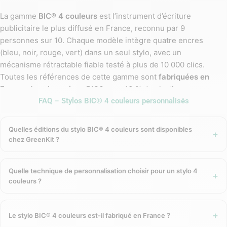
La gamme
BIC® 4 couleurs
est l’instrument d’écriture
publicitaire le plus diffusé en France, reconnu par 9
personnes sur 10. Chaque modèle intègre quatre encres
(bleu, noir, rouge, vert) dans un seul stylo, avec un
mécanisme rétractable fiable testé à plus de 10 000 clics.
Toutes les références de cette gamme sont
fabriquées en
France dans les usines BIC®
avec 13 % de plastique en
moins dans la partie supérieure — un engagement durable
FAQ – Stylos BIC® 4 couleurs personnalisés
sur un produit de grande diffusion.
Quelles éditions du stylo BIC® 4 couleurs sont disponibles
BIC® 4 couleurs Classique
chez GreenKit ?
L’original, le best-seller. Dimensions : 14,4 x 1,1 cm, poids 12,8
Quelle technique de personnalisation choisir pour un stylo 4
g. Disponible en blanc, noir, noir & blanc, bleu & blanc, rouge
couleurs ?
& blanc, vert & blanc. Personnalisation par
sérigraphie 1 à 4
couleurs
(zone 30 x 43 mm) ou
impression numérique
quadri full corps
(zone 35 x 62 mm). À partir de 250 unités,
Le stylo BIC® 4 couleurs est-il fabriqué en France ?
délai 7 à 10 jours.