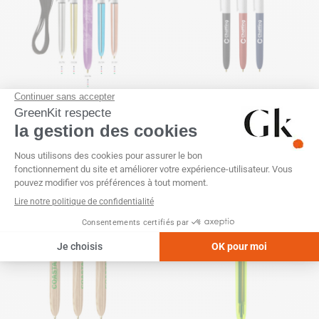
FRANCE
FRANCE
Stylo à Bille Bic – 4 couleurs
Stylo à Bille Bic – 4 Couleurs
Shine
Soft
SKU :
GK20351
SKU :
GK20790