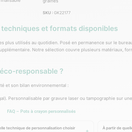
nnalisable
graines
SKU :
GK22177
 techniques et formats disponibles
es plus utilisés au quotidien. Posé en permanence sur le bureau 
 supplémentaire. Notre sélection couvre plusieurs matériaux, f
 éco-responsable ?
té et son bilan environnemental :
gal). Personnalisable par gravure laser ou tampographie sur u
FAQ – Pots à crayon personnalisés
le par embossage. Fabriqué en France, idéal pour les cadeaux
é en France. Personnalisable par impression numérique quadri s
lle technique de personnalisation choisir
À partir de quel