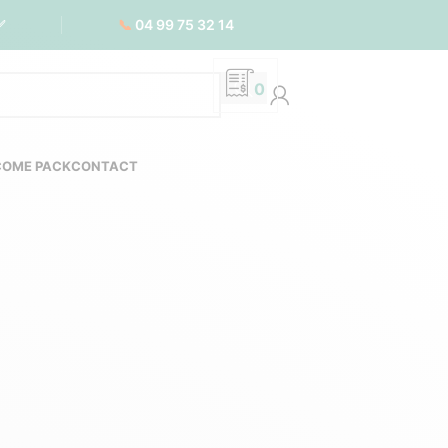
📞
04 99 75 32 14
✅
0
COME PACK
CONTACT
nsable pour