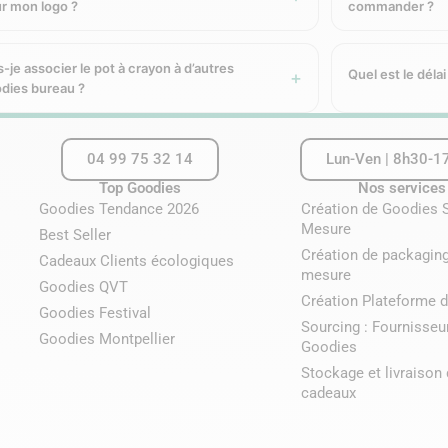
r mon logo ?
commander ?
n bois d’Aulne, qui intègre un pot à crayon, un support téléphon
s-je associer le pot à crayon à d’autres
Quel est le délai
dies bureau ?
nibles
 applicables :
04 99 75 32 14
Lun-Ven | 8h30-1
Top Goodies
Nos services
naturel sur le bois, idéal pour les logos épurés.
Goodies Tendance 2026
Création de Goodies 
s le temps. Adaptée aux surfaces légèrement courbes.
Mesure
Best Seller
s complexes, dégradés et logos multicolores.
Création de packaging
Cadeaux Clients écologiques
emium sur le cuir recyclé.
mesure
Goodies QVT
votre logo et au support sélectionné. Un aperçu de rendu peut ê
Création Plateforme d
Goodies Festival
Sourcing : Fournisseu
Goodies Montpellier
Goodies
Stockage et livraison
cadeaux
s :
cadeau collaborateur et télétravail
, welcome pack, cadeau d
u, découvrez également nos stylos personnalisés et nos carnets