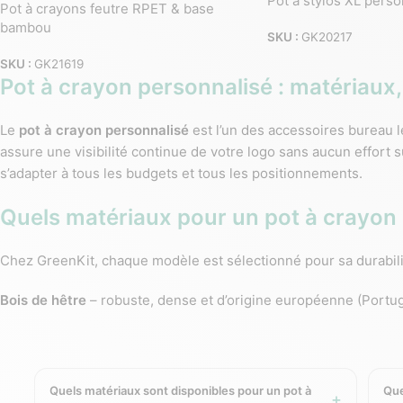
Pot à stylos XL perso
Pot à crayons feutre RPET & base
bambou
SKU :
GK20217
SKU :
GK21619
Pot à crayon personnalisé : matériaux,
Le
pot à crayon personnalisé
est l’un des accessoires bureau l
assure une visibilité continue de votre logo sans aucun effort
s’adapter à tous les budgets et tous les positionnements.
Quels matériaux pour un pot à crayon
Chez GreenKit, chaque modèle est sélectionné pour sa durabili
Bois de hêtre
– robuste, dense et d’origine européenne (Portu
9,2 x 9,2 x 10 cm. Certifié ISO 14001.
Cuir recyclé
– format compact (8,5 x 7 x 8 cm), personnalisab
ou dirigeants.
PLA biodégradable
– pot à stylos en forme de fleurs, fabriqu
Quels matériaux sont disponibles pour un pot à
Que