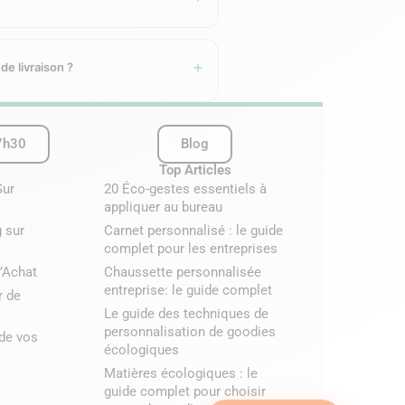
e et un kit de plantation — idéal pour
 de livraison ?
7h30
Blog
Top Articles
Sur
20 Éco-gestes essentiels à
appliquer au bureau
 sur
Carnet personnalisé : le guide
complet pour les entreprises
tre fourni avant le lancement de la
’Achat
Chaussette personnalisée
entreprise: le guide complet
r de
Le guide des techniques de
personnalisation de goodies
 de vos
écologiques
e fin d’année, goodie de salon ou de
Matières écologiques : le
guide complet pour choisir
 et agendas, disponibles dans la