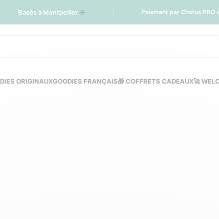
Basés à Montpellier
☀️
Paiement par Chorus PRO 
DIES ORIGINAUX
GOODIES FRANÇAIS
🎁 COFFRETS CADEAUX
🚀 WEL
rsonnalisé éco-respo
entreprise
CCESSOIRES
POT À CRAYONS
SUPPORTS TÉLÉPHONE