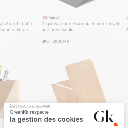
FRANCE
u 3 en 1 : pot à
Organisateur de bureau en cuir recyclé
hone et kit de
personnalisable
SKU :
GK20149