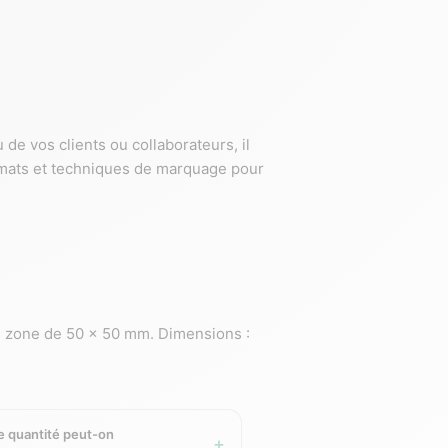
de vos clients ou collaborateurs, il
ormats et techniques de marquage pour
ne zone de 50 x 50 mm. Dimensions :
 haut de gamme destinés aux managers
ur une zone de 30 x 30 mm. Disponible
le quantité peut-on