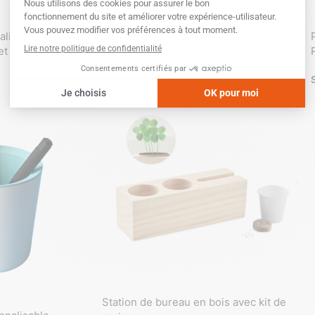
Pot à crayons bambou chargeur sans fil
alisé en bois de
 et tampographie
SKU :
GK22589
Station de bureau en bois avec kit de