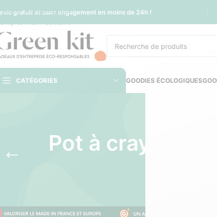
Sauter à la navigation
evis gratuit et sans engagement en moins de 24h !
Skip to main content
CATÉGORIES
GOODIES ÉCOLOGIQUES
GOO
Pot à crayon pe
AUTRES A