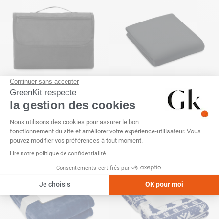
Couverture pique-nique
Couverture polaire en PET
polaire RPET 200cm
recyclé 130 gr/m²
SKU :
GK22061
SKU :
GK21206