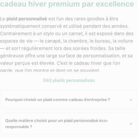
cadeau hiver premium par excellence
Le
plaid personnalisé
est l’un des rares goodies à être
systématiquement conservé et utilisé pendant des années.
Contrairement à un stylo ou un carnet, il est exposé dans des
espaces de vie — le canapé, la chambre, le bureau, la voiture
— et sort régulièrement lors des soirées froides. Sa taille
généreuse offre une large surface de personnalisation, et sa
valeur perçue est élevée. C’est le cadeau hiver que l’on
garde, que l’on montre et dont on se souvient.
FAQ plaids personnalisés
Pour les entreprises engagées dans une démarche RSE, le
plaid personnalisé en
matières recyclées ou naturelles
renforce la cohérence entre le message et l’objet : un cadeau
Pourquoi choisir un plaid comme cadeau d’entreprise ?
chaud, durable, éco-responsable, qui associe votre marque à
des valeurs de confort et de soin.
Quelle matière choisir pour un plaid personnalisé éco-
Les matières disponibles pour un
responsable ?