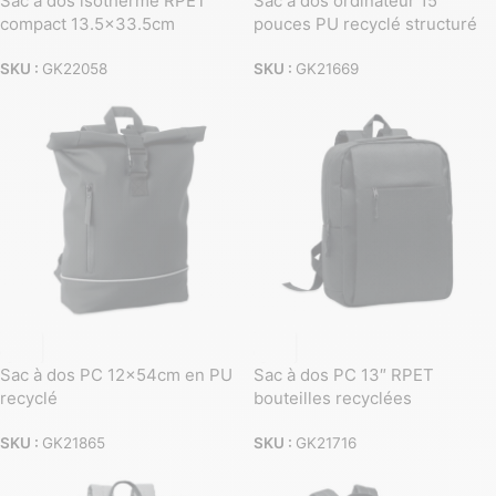
Sac à dos isotherme RPET
Sac à dos ordinateur 15
compact 13.5×33.5cm
pouces PU recyclé structuré
SKU :
GK22058
SKU :
GK21669
Sac à dos PC 12x54cm en PU
Sac à dos PC 13″ RPET
recyclé
bouteilles recyclées
SKU :
GK21865
SKU :
GK21716