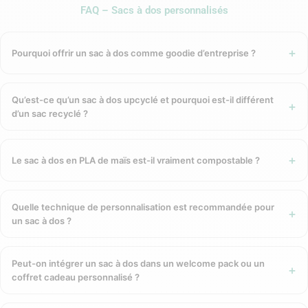
propriétaire, devant tous.
FAQ – Sacs à dos personnalisés
C’est un goodie à forte valeur perçue — bien supérieure à la
plupart des objets promotionnels — et à durée de vie très
Pourquoi offrir un sac à dos comme goodie d’entreprise ?
longue, souvent plusieurs années d’usage quotidien.
GreenKit sélectionne des sacs à dos dans des
matériaux
véritablement éco-responsables
Qu’est-ce qu’un sac à dos upcyclé et pourquoi est-il différent
, cohérents avec le
d’un sac recyclé ?
positionnement de la marque : upcycling, biosourcé, recyclé.
Les formats disponibles
Le sac à dos en PLA de maïs est-il vraiment compostable ?
Sac à dos upcyclé personnalisé — Made
in France
Quelle technique de personnalisation est recommandée pour
un sac à dos ?
Notre référence la plus engagée et la plus distinctive : le
sac
à dos en toile upcyclée fabriqué en France
(GK20241).
Peut-on intégrer un sac à dos dans un welcome pack ou un
Composé intégralement de matières récupérées —
toile
coffret cadeau personnalisé ?
nautique, toile d’ameublement, anciennes ceintures de
sécurité et caoutchouc upcyclé
— chaque sac est unique