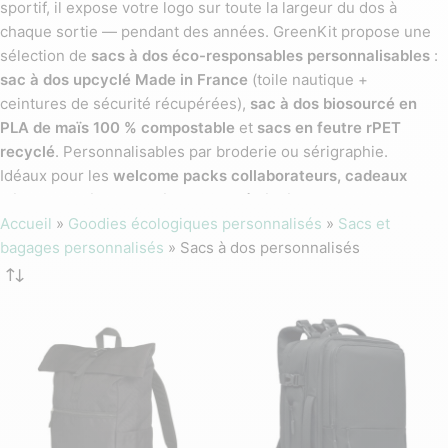
sportif, il expose votre logo sur toute la largeur du dos à
chaque sortie — pendant des années. GreenKit propose une
sélection de
sacs à dos éco-responsables personnalisables
:
sac à dos upcyclé Made in France
(toile nautique +
ceintures de sécurité récupérées),
sac à dos biosourcé en
PLA de maïs 100 % compostable
et
sacs en feutre rPET
recyclé
. Personnalisables par broderie ou sérigraphie.
Idéaux pour les
welcome packs collaborateurs, cadeaux
clients premium, dotations CSE, séminaires et cadeaux RSE
.
Retrouvez aussi notre gamme complète de sacs
Accueil
»
Goodies écologiques personnalisés
»
Sacs et
personnalisés.
bagages personnalisés
»
Sacs à dos personnalisés