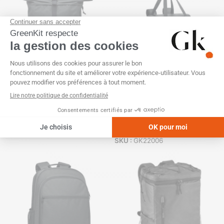
Sac à dos isotherme – 30L en
RPET recyclé
Sac à dos isotherme 600D
RPET 20x46cm
SKU :
GK20971
SKU :
GK22006