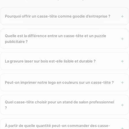
GreenKit sélectionne des casse-têtes en
matériaux naturels
et éco-responsables
— bois de hêtre, bois de pin, bambou —
cohérents avec le positionnement de la marque. Ces
Pourquoi offrir un casse-tête comme goodie d’entreprise ?
matériaux nobles se prêtent parfaitement à la
gravure laser
— technique de marquage sans encre, permanente et très
élégante sur bois. C’est la proposition opposée du gadget
Quelle est la différence entre un casse-tête et un puzzle
publicitaire ?
plastique jetable : un objet de réflexion, fabriqué dans des
matériaux durables, qui reste.
La gravure laser sur bois est-elle lisible et durable ?
Les formats disponibles
Casse-tête cube en bois
Peut-on imprimer notre logo en couleurs sur un casse-tête ?
Le
cube puzzle en bois
— aussi appelé cube dépliable ou
snake cube — est composé de petits cubes reliés par un
Quel casse-tête choisir pour un stand de salon professionnel
élastique qu’il faut replier pour former un cube compact.
?
Format compact (4 x 4 x 4 cm environ), léger, facile à glisser
dans une poche ou un sac. Fabriqué en bois naturel huilé,
À partir de quelle quantité peut-on commander des casse-
livré dans une pochette coton ou une boîte carton recyclé