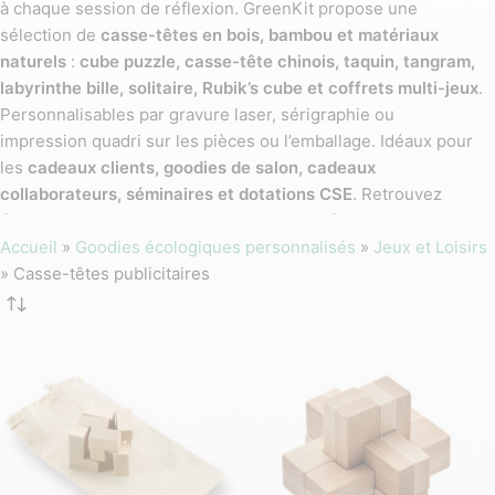
à chaque session de réflexion. GreenKit propose une
sélection de
casse-têtes en bois, bambou et matériaux
naturels
:
cube puzzle, casse-tête chinois, taquin, tangram,
labyrinthe bille, solitaire, Rubik’s cube et coffrets multi-jeux
.
Personnalisables par gravure laser, sérigraphie ou
impression quadri sur les pièces ou l’emballage. Idéaux pour
les
cadeaux clients, goodies de salon, cadeaux
collaborateurs, séminaires et dotations CSE
. Retrouvez
également nos jeux de cartes personnalisés et nos jeux
d’extérieur personnalisés.
Accueil
»
Goodies écologiques personnalisés
»
Jeux et Loisirs
»
Casse-têtes publicitaires