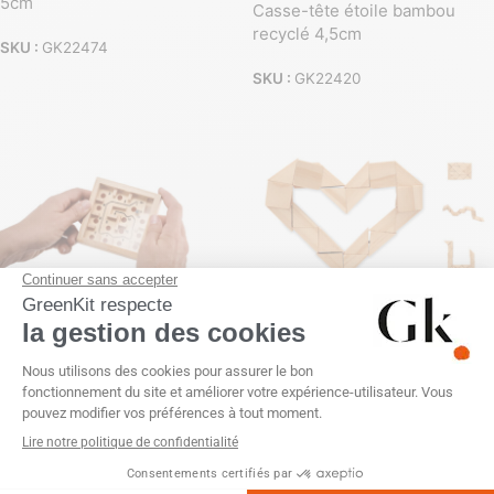
5cm
Casse-tête étoile bambou
recyclé 4,5cm
SKU :
GK22474
SKU :
GK22420
Casse-tête labyrinthe en pin
Casse-tête puzzle en bois
naturel
naturel
SKU :
GK22292
SKU :
GK22267