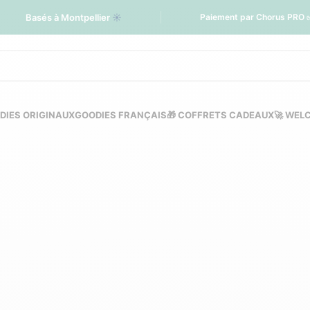
Basés à Montpellier
☀️
Paiement par Chorus PRO 
DIES ORIGINAUX
GOODIES FRANÇAIS
🎁 COFFRETS CADEAUX
🚀 WEL
re personnalisés éco
ES DE VOITURE
GOODIES VÉLO
KIT HYDRO ÉCONOME PERSONNAL
X
PORTE CLÉS PERSONNALISÉ
TROUSSE DE SECOURS PERSONNAL