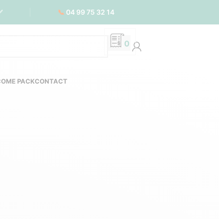
📞
04 99 75 32 14
✅
0
COME PACK
CONTACT
-responsables
ISÉ
LAMPES PERSONNALISÉES
ISABLE