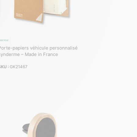
Porte-papiers véhicule personnalisé
synderme – Made in France
SKU :
GK21467