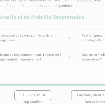
dans un contexte mobile et
utile
, renforçant l’image de votre ent
ue à des outils indispensables du quotidien.
écurité et de Mobilité Responsable
trez que votre entreprise accompagne vos clients et collabora
indispensables facilitent la conduite, améliorent l’organisation 
 accessoires voiture sont-ils vraiment
Peut-on personn
otre marque à des valeurs de
fiabilité
, d’utilité et de mobilité r
logiques ?
notre logo d’ent
 de Voiture Personnalisés
disque de stationnement est-il conforme à
Quel est le mi
réglementation européenne ?
accessoires ?
– Pratique, résistant et responsable
ne et brillant, garantissant une gestion durable des forêts dan
et professionnel, idéal pour accueillir un logo ou un message p
en, que ce soit pour les stationnements en zone bleue ou lors 
04 99 75 32 14
Lun-Ven | 8h30-
voir une image de marque responsable.
Top Goodies
Nos service