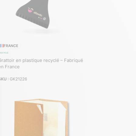
FRANCE
Grattoir en plastique recyclé – Fabriqué
en France
SKU :
GK21226