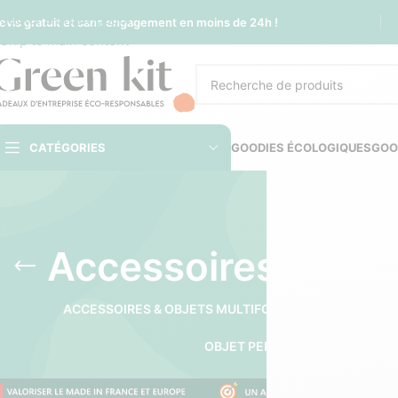
Sauter à la navigation
evis gratuit et sans engagement en moins de 24h !
Skip to main content
CATÉGORIES
GOODIES ÉCOLOGIQUES
GOO
Accessoires voitu
ACCESSOIRES & OBJETS MULTIFONCTIONS
ACCESSOIR
OBJET PERSONNALISÉ ANIMAU