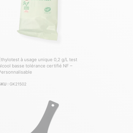
Éthylotest à usage unique 0,2 g/L test
alcool basse tolérance certifié NF –
Personnalisable
SKU :
GK21502