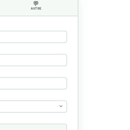
💬
AUTRE