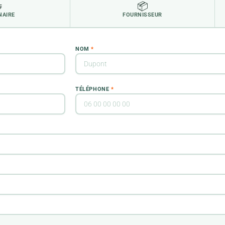

📦
NAIRE
FOURNISSEUR
NOM
*
TÉLÉPHONE
*