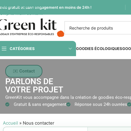
Sauter à la navigation
evis gratuit et sans engagement en moins de 24h !
Skip to main content
CATÉGORIES
GOODIES ÉCOLOGIQUES
GOO
✉️ Contact
PARLONS DE
VOTRE
PROJET
GreenKit vous accompagne dans la création de goodies éco-resp
Gratuit & sans engagement
Réponse sous 24h ouvrées
Accueil
»
Nous contacter