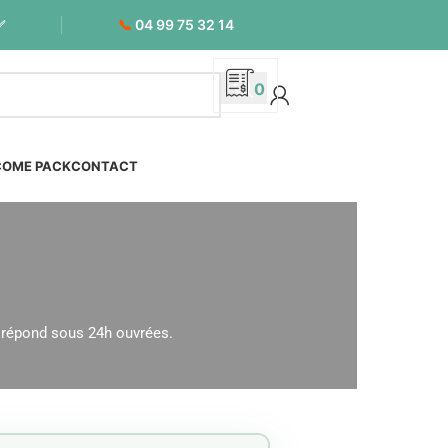
📞
04 99 75 32 14
✅
0
COME PACK
CONTACT
 répond sous 24h ouvrées.