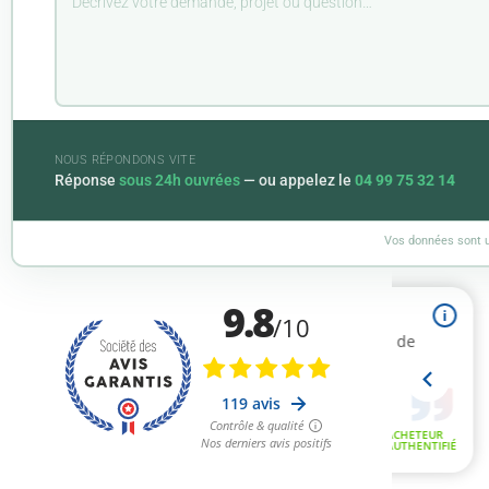
NOUS RÉPONDONS VITE
Réponse
sous 24h ouvrées
— ou appelez le
04 99 75 32 14
Vos données sont u