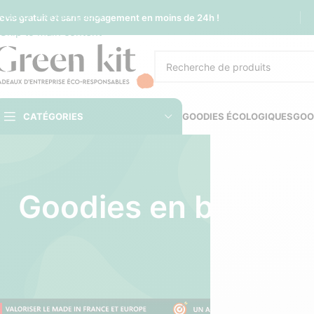
Sauter à la navigation
evis gratuit et sans engagement en moins de 24h !
Skip to main content
CATÉGORIES
GOODIES ÉCOLOGIQUES
GOO
Goodies en bioplast
plas