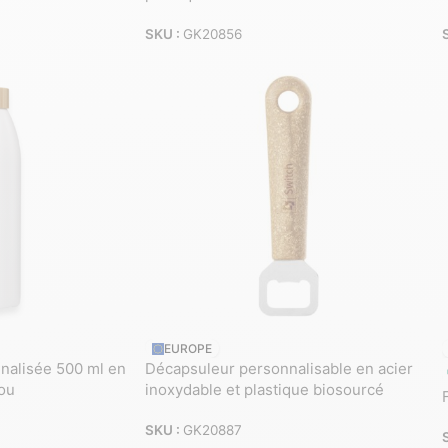
SKU :
GK20856
EUROPE
nnalisée 500 ml en
Décapsuleur personnalisable en acier
ou
inoxydable et plastique biosourcé
SKU :
GK20887