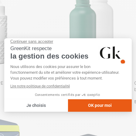
EUROPE
PE biosourcé sans
Gourde 650 ml personnalisable
d’origine végétale
SKU :
GK20901