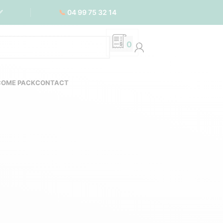
📞
04 99 75 32 14
✅
0
COME PACK
CONTACT
 durable aux