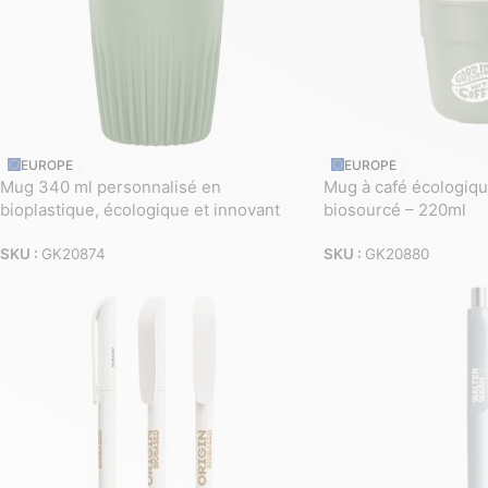
EUROPE
EUROPE
Mug 340 ml personnalisé en
Mug à café écologiqu
bioplastique, écologique et innovant
biosourcé – 220ml
SKU :
GK20874
SKU :
GK20880