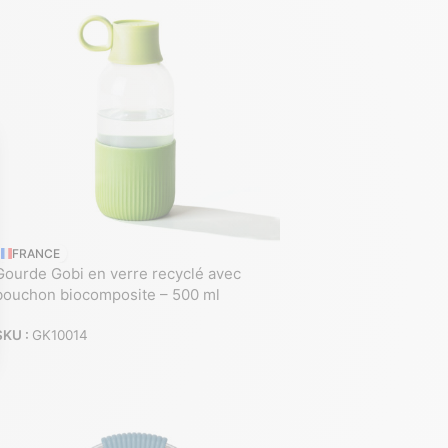
FRANCE
Gourde Gobi en verre recyclé avec
bouchon biocomposite – 500 ml
SKU :
GK10014