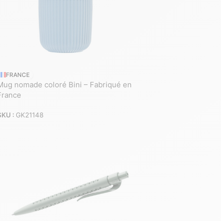
FRANCE
Mug nomade coloré Bini – Fabriqué en
France
SKU :
GK21148