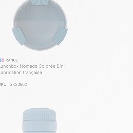
FRANCE
Lunchbox Nomade Colorée Bini –
Fabrication française
SKU :
GK20802