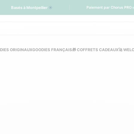
Basés à Montpellier
☀️
Paiement par Chorus PRO 
DIES ORIGINAUX
GOODIES FRANÇAIS
🎁 COFFRETS CADEAUX
🚀 WEL
ique : une alternative
tiques classiques
GOODIES ÉCOLOGIQUES PERSONNALISÉS