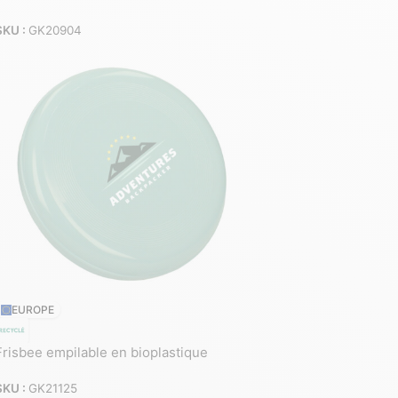
SKU :
GK20904
EUROPE
Frisbee empilable en bioplastique
SKU :
GK21125