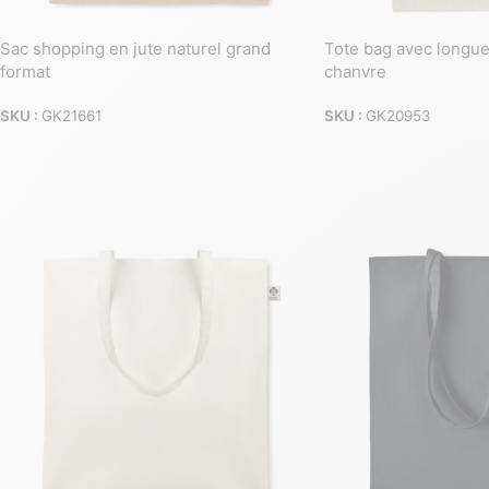
Sac shopping en jute naturel grand
Tote bag avec longu
format
chanvre
SKU :
GK21661
SKU :
GK20953