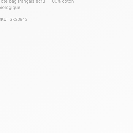
Tote bag français écru – 100% coton
biologique
SKU :
GK20843