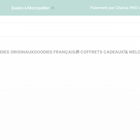
Basés à Montpellier
☀️
Paiement par Chorus PRO 
DIES ORIGINAUX
GOODIES FRANÇAIS
🎁 COFFRETS CADEAUX
🚀 WEL
onnalisé en coton bi
entreprise
PERSONNALISÉS
TOTE BAGS BIO PERSONNALISÉS
TOTE BAGS REC