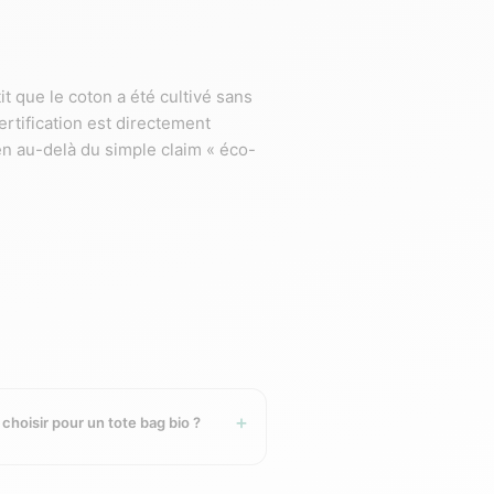
it que le coton a été cultivé sans
ertification est directement
n au-delà du simple claim « éco-
hie 1 à 4 couleurs sur une zone de
ns événementielles, goodies salon,
hoisir pour un tote bag bio ?