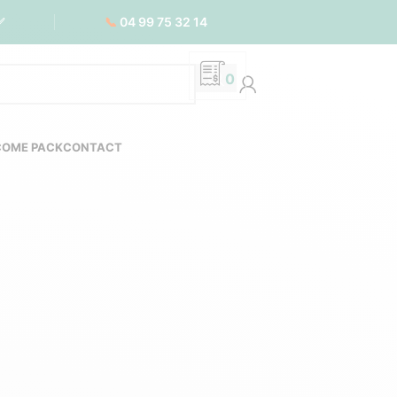
📞
04 99 75 32 14
✅
0
COME PACK
CONTACT
ologique pour
YCLÉS PERSONNALISÉS