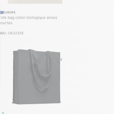
EUROPE
Tote bag coton biologique anses
courtes
SKU :
GK22358