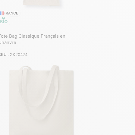
FRANCE
Tote Bag Classique Français en
Chanvre
SKU :
GK20474