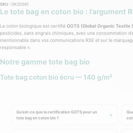
SKU :
GK20361
Le tote bag en coton bio : l’argument
Le coton biologique est certifié
GOTS (Global Organic Textile 
pesticides, sans engrais chimiques, avec une consommation d’eau
mentionnable dans vos communications RSE et sur le marquage d
responsable ».
Notre gamme tote bag bio
Tote bag coton bio écru — 140 g/m²
Notre format classique : le
tote bag en coton bio écru 140 g/m
400 × 400 mm. La plus grande surface de marquage de notre g
goodies mairie et goodies association
.
Qu’est-ce que la certification GOTS pour un
Que
Tote bag coton bio coloré — 140 g/m²
tote bag en coton bio ?
cot