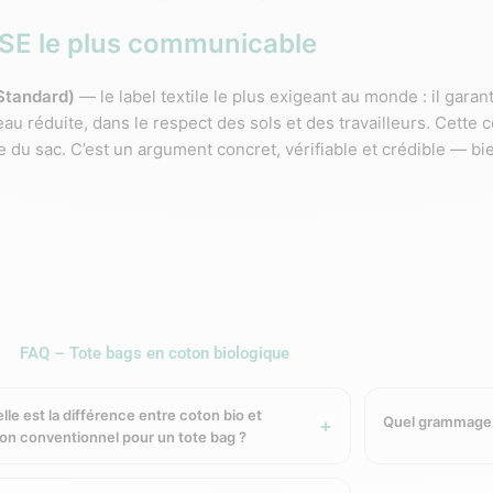
 RSE le plus communicable
Standard)
— le label textile le plus exigeant au monde : il garant
 réduite, dans le respect des sols et des travailleurs. Cette c
u sac. C’est un argument concret, vérifiable et crédible — bie
²
(GK20028 — 40 × 45 cm, 100 g). Coloris naturel écru. Sérigrap
FAQ – Tote bags en coton biologique
amme. Origine hors Europe. Idéal pour les
grandes distributio
lle est la différence entre coton bio et
Quel grammage c
on conventionnel pour un tote bag ?