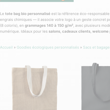
Le
tote bag bio personnalisé
est la référence éco-responsable 
engrais chimiques — il associe votre logo à un geste concret p
(8 coloris), en
grammages 140 à 150 g/m²
, avec plusieurs mod
numérique. Idéaux pour les
salons, cadeaux clients, welcome
Accueil
»
Goodies écologiques personnalisés
»
Sacs et bagage