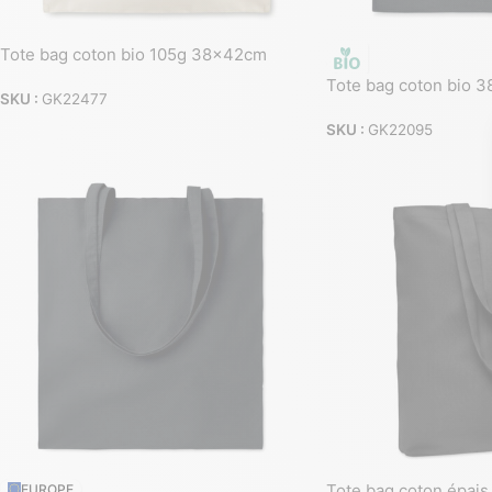
Tote bag coton bio 105g 38x42cm
Tote bag coton bio 
SKU :
GK22477
SKU :
GK22095
Tote bag coton épais
EUROPE