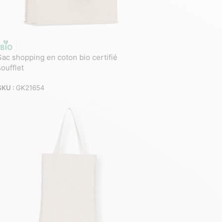
Sac shopping en coton bio certifié
soufflet
SKU :
GK21654