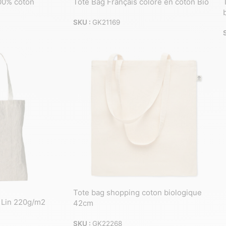
100% coton
Tote Bag Français coloré en coton Bio
SKU :
GK21169
Tote bag shopping coton biologique
 Lin 220g/m2
42cm
SKU :
GK22268