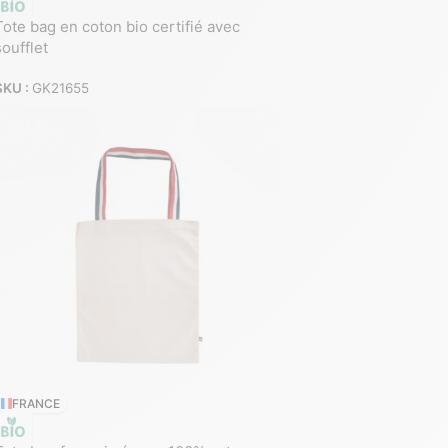
Tote bag en coton bio certifié avec
soufflet
SKU :
GK21655
FRANCE