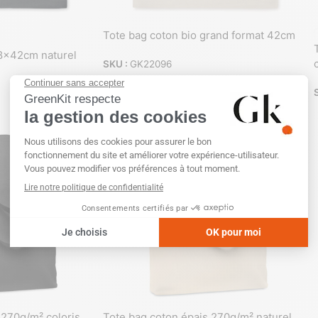
Tote bag coton bio grand format 42cm
38x42cm naturel
SKU :
GK22096
 270g/m² coloris
Tote bag coton épais 270g/m² naturel