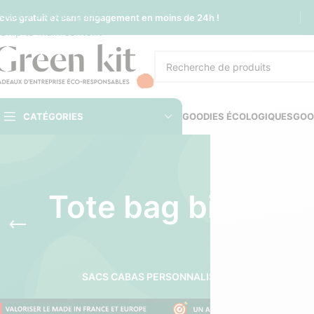
Sauter à la navigation
evis gratuit et sans engagement en moins de 24h !
Skip to main content
CATÉGORIES
GOODIES ÉCOLOGIQUES
GOO
Tote bag bio pers
SACS CABAS PERSONNALISÉS
SACS SHOPPING 