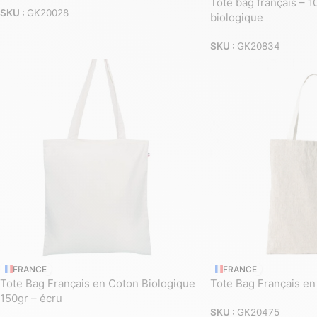
Tote bag français – 
SKU :
GK20028
biologique
SKU :
GK20834
FRANCE
FRANCE
Tote Bag Français en Coton Biologique
Tote Bag Français en
150gr – écru
SKU :
GK20475