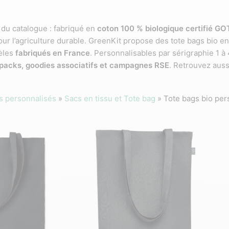
du catalogue : fabriqué en
coton 100 % biologique certifié GO
our l’agriculture durable. GreenKit propose des tote bags bio e
èles
fabriqués en France
. Personnalisables par sérigraphie 1 à
 packs, goodies associatifs et campagnes RSE
. Retrouvez auss
s personnalisés
»
Sacs en tissu et Tote bag
»
Tote bags bio per