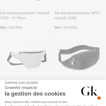
Sac banane polyester recyclé
Sac banane polyester RPET
210D – 5x15cm
recyclé 300D
SKU :
GK21916
SKU :
GK21658
Sac banane PU recyclé souple
Sac banane RPET 210D léger
et recyclé
SKU :
GK21681