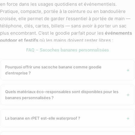
en force dans les usages quotidiens et événementiels.
Pratique, compacte, portée à la ceinture ou en bandoulière
croisée, elle permet de garder l’essentiel à portée de main —
téléphone, clés, cartes, billets — sans avoir à porter un sac
plus encombrant. C’est le goodie parfait pour les
événements
outdoor et festifs
où les mains doivent rester libres :
festivals, concerts, trails, randonnées, journées sport,
FAQ – Sacoches bananes personnalisées
animations urbaines.
Pourquoi offrir une sacoche banane comme goodie
Pour les entreprises, la banane personnalisée est un support
d’entreprise ?
publicitaire mobile très efficace : portée en avant du buste ou
sur le côté, votre logo est visible de face lors de chaque
déplacement. GreenKit propose des bananes dans des
Quels matériaux éco-responsables sont disponibles pour les
matériaux éco-responsables
cohérents avec le
bananes personnalisées ?
positionnement de la marque : coton biologique, rPET
recyclé, matériaux upcyclés.
La banane en rPET est-elle waterproof ?
Les formats disponibles