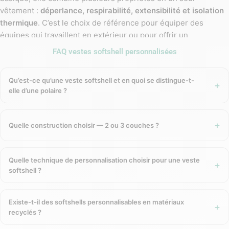
vêtement :
déperlance, respirabilité, extensibilité et isolation
thermique
. C’est le choix de référence pour équiper des
équipes qui travaillent en extérieur ou pour offrir un
vêtement d’entreprise à forte valeur perçue.
FAQ vestes softshell personnalisées
Les différentes constructions de
Qu’est-ce qu’une veste softshell et en quoi se distingue-t-
softshell
elle d’une polaire ?
Softshell 2 couches
Quelle construction choisir — 2 ou 3 couches ?
La construction la plus légère et la plus accessible. Le tissu
extérieur est traité déperlant et laminé à une doublure
Quelle technique de personnalisation choisir pour une veste
intérieure respirante qui évacue la transpiration tout en
softshell ?
apportant isolation et liberté de mouvement. Bon rapport
qualité-prix, idéale pour une utilisation par temps frais sans
conditions extrêmes.
Existe-t-il des softshells personnalisables en matériaux
recyclés ?
Softshell 2,5 couches