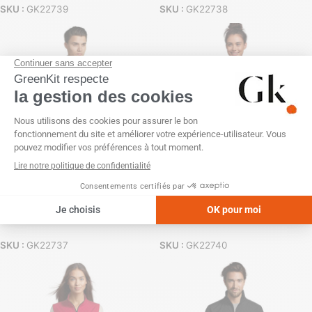
SKU :
GK22739
SKU :
GK22738
Veste homme zippée softshell
Veste softshell femme à
– imperméable
capuche – intérieur polaire
SKU :
GK22737
SKU :
GK22740