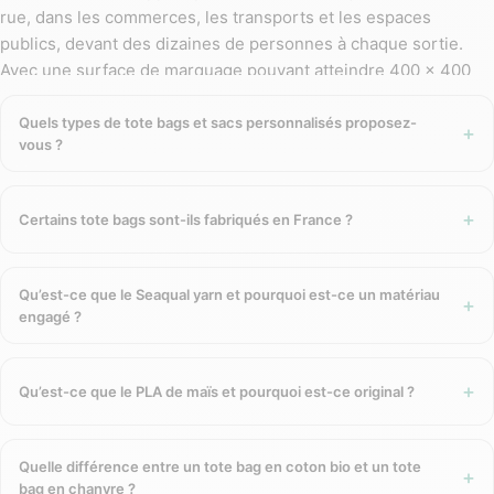
rue, dans les commerces, les transports et les espaces
publics, devant des dizaines de personnes à chaque sortie.
Avec une surface de marquage pouvant atteindre 400 × 400
mm, le sac tissu est l’un des supports publicitaires à la plus
grande zone de visibilité du catalogue.
Quels types de tote bags et sacs personnalisés proposez-
vous ?
GreenKit sélectionne exclusivement des sacs tissu dans des
matériaux éco-responsables certifiés
: coton biologique
Certains tote bags sont-ils fabriqués en France ?
(certifié GOTS), coton recyclé (certifié amfori BSCI), chanvre,
lin, jute, rPET et PLA biosourcé. La priorité est donnée aux
fabrications françaises et européennes
.
Qu’est-ce que le Seaqual yarn et pourquoi est-ce un matériau
engagé ?
Les matières disponibles
Coton biologique certifié GOTS
— cultivé sans pesticides ni
Qu’est-ce que le PLA de maïs et pourquoi est-ce original ?
engrais chimiques. Biodégradable, doux, disponible en
version naturelle (écru) ou colorée. Notre gamme la plus
large, avec de nombreux modèles Made in France.
Quelle différence entre un tote bag en coton bio et un tote
Coton recyclé post-consommation
bag en chanvre ?
— fabriqué à partir de