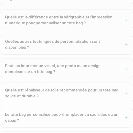
chutes de tissu existantes. Aucune nouvelle production
agricole nécessaire. Certifié amfori BSCI. Impact
Quelle est la différence entre la sérigraphie et l’impression
environnemental encore plus faible que le coton bio.
numérique pour personnaliser un tote bag ?
Chanvre naturel
— cultivé sans pesticides, très résistant,
biodégradable. Texture naturelle distinctive, grammage épais
pour une solidité maximale.
Quelles autres techniques de personnalisation sont
disponibles ?
Lin
— fibre naturelle européenne, légère, solide,
biodégradable. Aspect naturel élégant.
Jute
— fibre naturelle très économique et biodégradable,
Peut-on imprimer un visuel, une photo ou un design
pour les grandes distributions.
complexe sur un tote bag ?
rPET recyclé
— polyester issu de bouteilles plastiques
récupérées. Très résistant, lavable, durable.
Quelle est l’épaisseur de toile recommandée pour un tote bag
PLA biosourcé (maïs)
— 100 % biodégradable et
solide et durable ?
compostable. Aucun dérivé du pétrole.
Choisir le bon grammage
Le tote bag personnalisé peut-il remplacer un sac à dos ou un
cabas ?
Le grammage (exprimé en g/m²) détermine l’épaisseur, la
résistance et la tenue du sac :