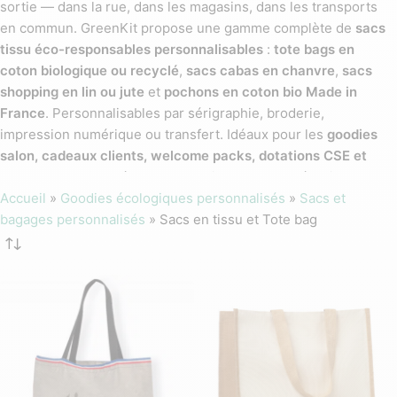
sortie — dans la rue, dans les magasins, dans les transports
en commun. GreenKit propose une gamme complète de
sacs
tissu éco-responsables personnalisables
:
tote bags en
coton biologique ou recyclé
,
sacs cabas en chanvre
,
sacs
shopping en lin ou jute
et
pochons en coton bio Made in
France
. Personnalisables par sérigraphie, broderie,
impression numérique ou transfert. Idéaux pour les
goodies
salon, cadeaux clients, welcome packs, dotations CSE et
campagnes RSE
. Découvrez aussi nos sous-catégories : tote
bag bio, tote bag recyclé, sac shopping et sac cabas.
Accueil
»
Goodies écologiques personnalisés
»
Sacs et
bagages personnalisés
»
Sacs en tissu et Tote bag