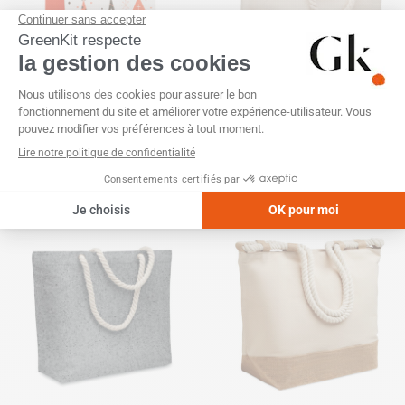
Sac de plage coton épais
280g/m²
Sac cadeau papier recyclé
grand format 11x36cm
SKU :
GK22305
SKU :
GK21584