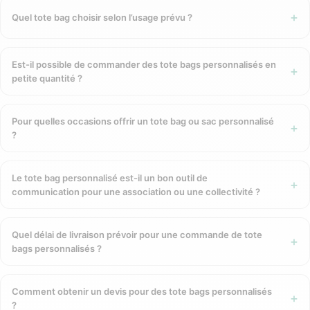
Quel tote bag choisir selon l’usage prévu ?
120–140 g/m²
— sac léger, idéal pour les grandes
distributions événementielles à prix serré.
150–180 g/m²
— bonne résistance pour un usage quotidien
Est-il possible de commander des tote bags personnalisés en
régulier. Notre format le plus distribué.
petite quantité ?
220 g/m² et plus
— tote bag premium, résistant aux charges
lourdes, adapté aux courses et aux documents. Durée de vie
maximale.
Pour quelles occasions offrir un tote bag ou sac personnalisé
?
Techniques de personnalisation
Sérigraphie 1 à 4 couleurs
— encres à base d’eau, résistante,
Le tote bag personnalisé est-il un bon outil de
très économique en grandes séries. Technique standard pour
communication pour une association ou une collectivité ?
les tote bags.
Broderie
— rendu en relief premium, résistant aux lavages
Quel délai de livraison prévoir pour une commande de tote
fréquents. Recommandée pour les sacs haut de gamme.
bags personnalisés ?
Impression numérique quadri (DTG)
— pour les visuels
complexes, multicolores et les dégradés.
Transfert numérique
— pour les logos photo-réalistes sur
Comment obtenir un devis pour des tote bags personnalisés
textile clair ou foncé.
?