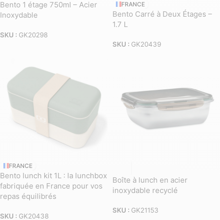
Bento 1 étage 750ml – Acier
FRANCE
Bento Carré à Deux Étages –
Inoxydable
1.7 L
SKU :
GK20298
SKU :
GK20439
FRANCE
Bento lunch kit 1L : la lunchbox
Boîte à lunch en acier
fabriquée en France pour vos
inoxydable recyclé
repas équilibrés
SKU :
GK21153
SKU :
GK20438