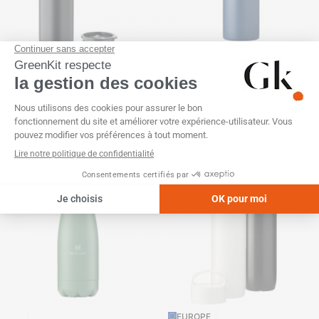
Bouteille 2-en-1 inox recyclé
Bouteille 500 ml à double
610ml
paroi en acier inoxydable
recyclé
SKU :
GK21979
SKU :
GK20968
EUROPE