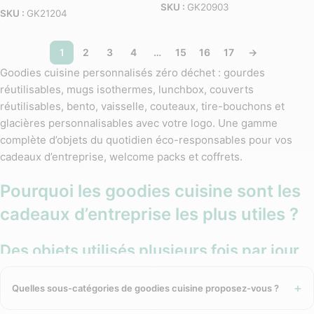
SKU :
GK20903
SKU :
GK21204
1
2
3
4
…
15
16
17
→
Goodies cuisine personnalisés zéro déchet : gourdes
réutilisables, mugs isothermes, lunchbox, couverts
réutilisables, bento, vaisselle, couteaux, tire-bouchons et
glacières personnalisables avec votre logo. Une gamme
complète d’objets du quotidien éco-responsables pour vos
cadeaux d’entreprise, welcome packs et coffrets.
Pourquoi les goodies cuisine sont les
cadeaux d’entreprise les plus utiles ?
Des objets utilisés plusieurs fois par jour,
tous les jours
Quelles sous-catégories de goodies cuisine proposez-vous ?
Contrairement à un goodie décoratif ou promotionnel qui finit