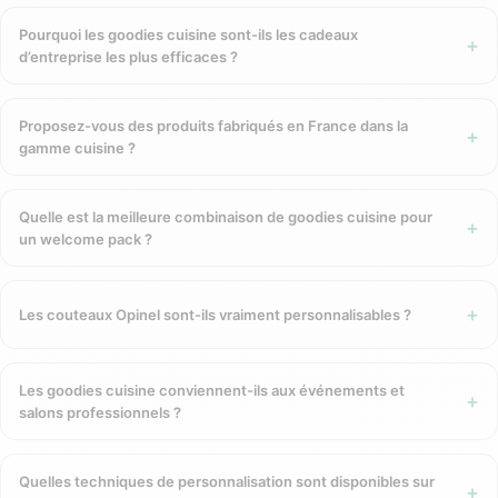
dans un tiroir, les objets du quotidien boire/manger sont
Pourquoi les goodies cuisine sont-ils les cadeaux
utilisés plusieurs fois par jour, dans des lieux variés : au
d’entreprise les plus efficaces ?
bureau, en déplacement, à la maison, en extérieur. Votre logo
accompagne chaque repas, chaque café, chaque pause. C’est
la catégorie de goodies qui offre le plus d’interactions
Proposez-vous des produits fabriqués en France dans la
quotidiennes entre votre marque et son bénéficiaire.
gamme cuisine ?
Un geste concret contre le plastique
Quelle est la meilleure combinaison de goodies cuisine pour
jetable
un welcome pack ?
Offrir une gourde réutilisable ou des couverts réutilisables,
c’est directement remplacer des dizaines de bouteilles
Les couteaux Opinel sont-ils vraiment personnalisables ?
plastique ou de couverts jetables. C’est un acte tangible,
mesurable, qui s’inscrit dans une politique RSE cohérente. Et
c’est un cadeau que vos collaborateurs et clients utilisent
Les goodies cuisine conviennent-ils aux événements et
salons professionnels ?
vraiment — parce qu’il répond à un besoin réel, chaque jour.
Nos sous-catégories Goodies Cuisine
Quelles techniques de personnalisation sont disponibles sur