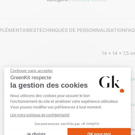
PLÉMENTAIRES
TECHNIQUES DE PERSONNALISATION
FAQ
14 × 14 × 7,5 c
Hors Europ
Bambo
Doming
,
Etiquette numérique (quadri)
,
Gravure laser
,
San