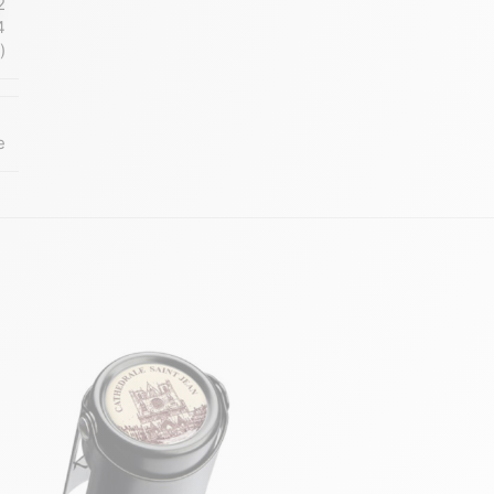
2
4
)
e