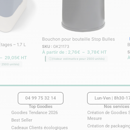
Bouchon pour bouteille Stop Bulles
tages – 1.7 L
B
SKU :
GK21173
À partir de :
2,76
€
–
3,78
€
HT
S
–
29,05
€
HT
À
(Valeur estimative pour 2500 unités)
r 2500 unités)
04 99 75 32 14
Lun-Ven | 8h30-1
Top Goodies
Nos services
Goodies Tendance 2026
Création de Goodies 
Mesure
Best Seller
Création de packaging
Cadeaux Clients écologiques