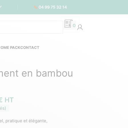
📞
04 99 75 32 14
✅
0
COME PACK
CONTACT
ement en bambou
€
HT
és)
, pratique et élégante,