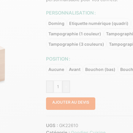
PERSONNALISATION
Doming
Etiquette numérique (quadri)
Tampographie (1 couleur)
Tampographie
Tampographie (3 couleurs)
Tampograph
POSITION
Aucune
Avant
Bouchon (bas)
Bouch
-
+
AJOUTER AU DEVIS
UGS :
GK22610
Catégorie :
Goodies Cuisine