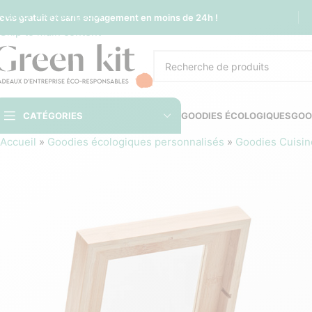
Sauter à la navigation
evis gratuit et sans engagement en moins de 24h !
Skip to main content
CATÉGORIES
GOODIES ÉCOLOGIQUES
GOO
Accueil
»
Goodies écologiques personnalisés
»
Goodies Cuisin