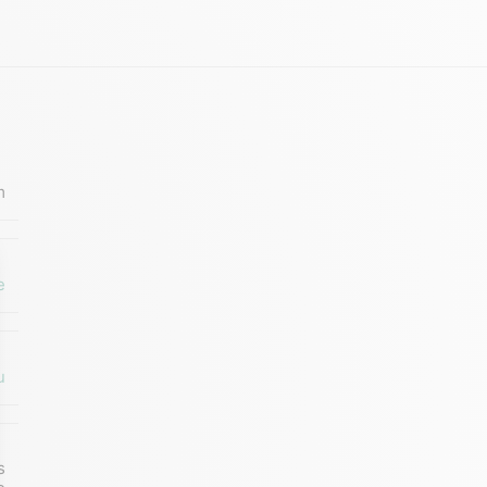
m
e
u
s