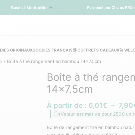
Basés à Montpellier
☀️
Paiement par Chorus PRO 
DIES ORIGINAUX
GOODIES FRANÇAIS
🎁 COFFRETS CADEAUX
🚀 WEL
e
»
Boîte à thé rangement en bambou 14×7.5cm
Boîte à thé rang
14×7.5cm
À partir de :
6,01
€
–
7,90
(Valeur estimative pour 2500 unit
Boîte de rangement thé en bambou naturel
personnalisable pour vos coffrets.