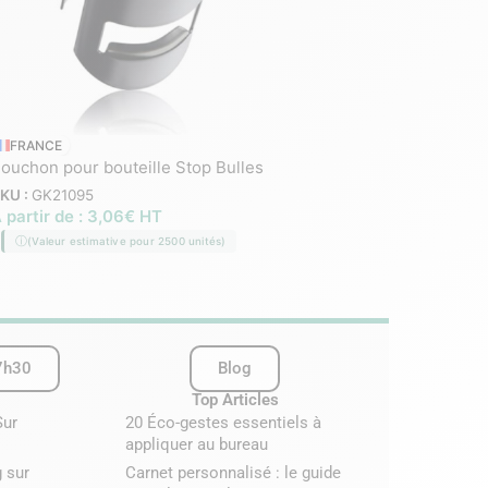
Bouteille 100% recycl
FRANCE
ouchon pour bouteille Stop Bulles
en inox – 500 ml
KU :
GK21095
SKU :
GK20974
 partir de :
3,06
€
HT
À partir de :
1,46
€
–
2
(Valeur estimative pour 2500 unités)
(Valeur estimative pour 2
7h30
Blog
Top Articles
Sur
20 Éco-gestes essentiels à
appliquer au bureau
 sur
Carnet personnalisé : le guide