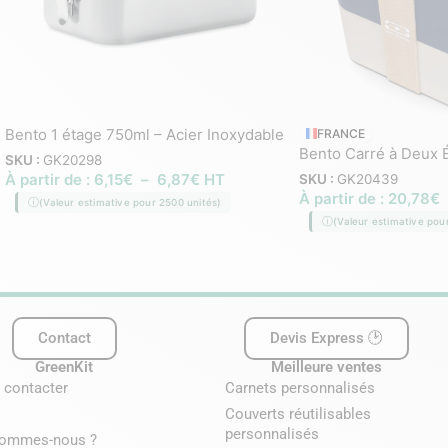
Bento 1 étage 750ml – Acier Inoxydable
FRANCE
Bento Carré à Deux É
SKU :
GK20298
À partir de :
6,15
€
–
6,87
€
HT
SKU :
GK20439
À partir de :
20,78
€
(Valeur estimative pour 2500 unités)
(Valeur estimative pou
Contact
Devis Express 🕑
GreenKit
Meilleure ventes
 contacter
Carnets personnalisés
Couverts réutilisables
personnalisés
sommes-nous ?