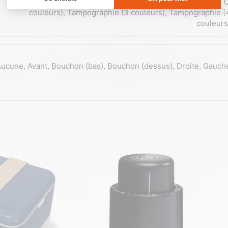
personnalisation
,
Tampographie (1 couleur)
,
Tampographie (
couleurs)
,
Tampographie (3 couleurs)
,
Tampographie (
couleurs
Aucune
,
Avant
,
Bouchon (bas)
,
Bouchon (dessus)
,
Droite
,
Gauch