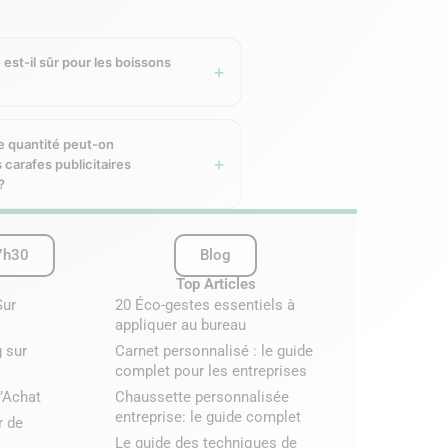
st une matière renouvelable extraite
unication RSE.
 est-il sûr pour les boissons
 gravure laser est permanente, sans
’affaires, restaurants, hôtels et
le quantité peut-on
arafes publicitaires
?
 en France. Plastique organoleptique
7h30
Blog
Top Articles
reuses disponibles sur cet objet.
Sur
20 Éco-gestes essentiels à
vec un impact visuel fort. Idéale pour
appliquer au bureau
 sur
Carnet personnalisé : le guide
complet pour les entreprises
’Achat
Chaussette personnalisée
entreprise: le guide complet
r de
Le guide des techniques de