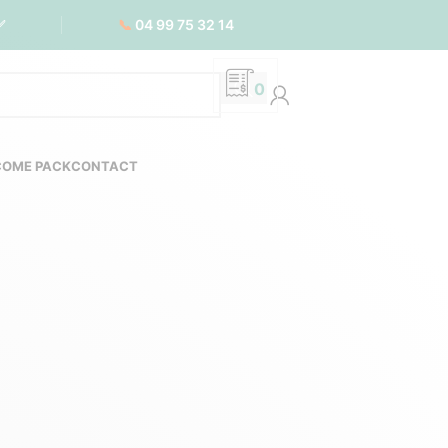
📞
04 99 75 32 14
✅
0
COME PACK
CONTACT
-responsable
 À VIN PERSONNALISÉS