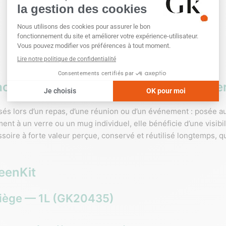
accessoire de table visible à chaque se
sés lors d’un repas, d’une réunion ou d’un événement : posée au c
ent à un verre ou un mug individuel, elle bénéficie d’une visibi
ssoire à forte valeur perçue, conservé et réutilisé longtemps, 
eenKit
 liège — 1L (GK20435)
litre, avec
bouchon et poignée en liège
naturel. Dimensions 9 x