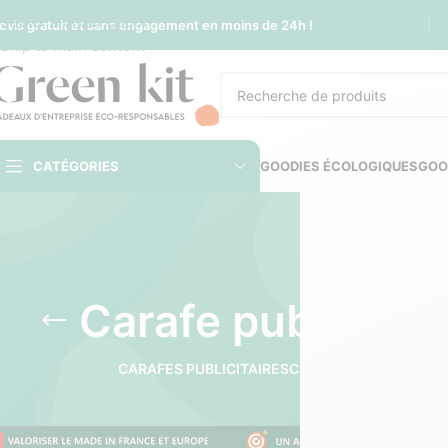
Sauter à la navigation
evis gratuit et sans engagement en moins de 24h !
Skip to main content
CATÉGORIES
GOODIES ÉCOLOGIQUES
GOO
Carafe publicita
CARAFES PUBLICITAIRES
CUPS RÉUTILISABLES 