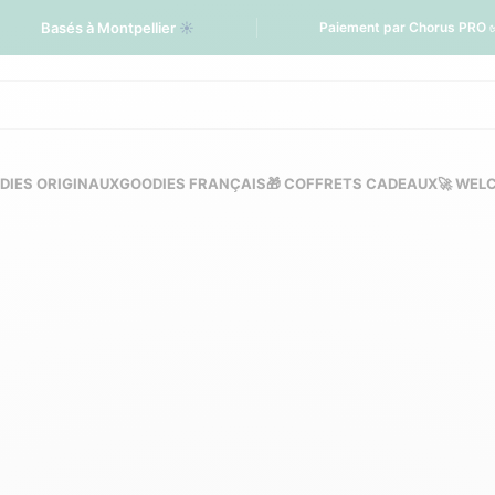
Basés à Montpellier
☀️
Paiement par Chorus PRO 
DIES ORIGINAUX
GOODIES FRANÇAIS
🎁 COFFRETS CADEAUX
🚀 WEL
ire personnalisée éco
PERSONNALISÉS
FLÛTES À CHAMPAGNE PERSONNALISÉES
VERRES