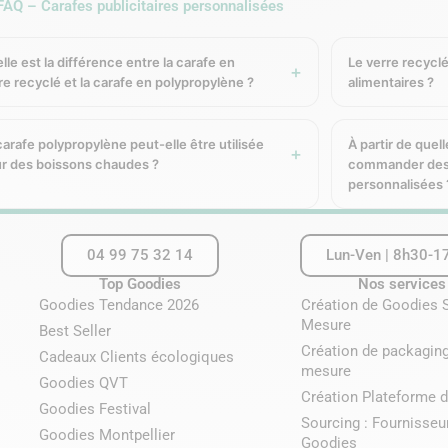
FAQ – Carafes publicitaires personnalisées
, sans transfert de particules, recyclable à l’infini. Le liège e
t à la fois esthétiquement distinctif et cohérent avec une comm
lle est la différence entre la carafe en
Le verre recyclé
e 40 x 40 mm) ou sur le bouchon en liège (zone 60 x 60 mm). La
re recyclé et la carafe en polypropylène ?
alimentaires ?
du naturel particulièrement qualitatif. Idéale pour les cadeaux d
carafe polypropylène peut-elle être utilisée
À partir de quel
r des boissons chaudes ?
commander des c
— Made in France (GK20511)
personnalisées 
arafe de
1,5 litre en polypropylène sans bisphénol A
, fabriquée
aptée aux usages intensifs en restauration ou événementiel.
04 99 75 32 14
Lun-Ven | 8h30-1
Top Goodies
Nos services
e de
200 x 145 mm
— l’une des zones de marquage les plus géné
Goodies Tendance 2026
Création de Goodies 
 taille, un slogan, vos coordonnées ou votre charte graphique a
Mesure
Best Seller
Création de packaging
Cadeaux Clients écologiques
mesure
Goodies QVT
ent choisir ?
Création Plateforme d
Goodies Festival
Sourcing : Fournisseu
Goodies Montpellier
xte d’utilisation et du positionnement souhaité :
Goodies