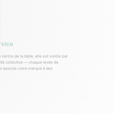
rvice
entre de la table, elle est visible par
lité collective — chaque levée de
qui associe votre marque à des
 28 cm, poids 730 g. Compatible lave-