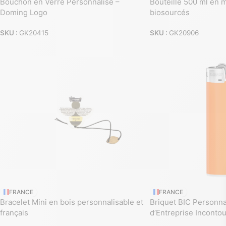
Bouchon en Verre Personnalisé –
Bouteille 500 ml en 
Doming Logo
biosourcés
SKU :
GK20415
SKU :
GK20906
FRANCE
FRANCE
Bracelet Mini en bois personnalisable et
Briquet BIC Personna
français
d’Entreprise Inconto