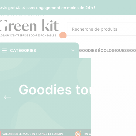
Sauter à la navigation
evis gratuit et sans engagement en moins de 24h !
Skip to main content
CATÉGORIES
GOODIES ÉCOLOGIQUES
GOO
Goodies tourisme 