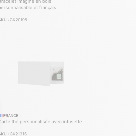
Bracelet Imagine en bois
personnalisable et français
SKU :
GK20198
FRANCE
Carte thé personnalisée avec infusette
SKU :
GK21316