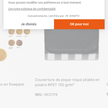
SKU :
GK20092
Couverture de pique-nique pliable en
és en flowpack
polaire RPET 150 gr/m²
SKU :
GK21178