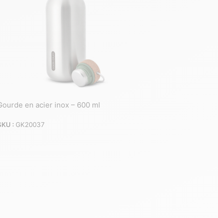
Gourde en acier inox – 600 ml
SKU :
GK20037