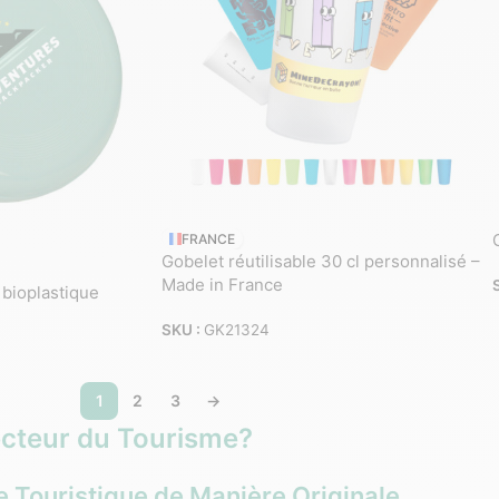
FRANCE
Gobelet réutilisable 30 cl personnalisé –
Made in France
 bioplastique
SKU :
GK21324
1
2
3
→
ecteur du Tourisme?
e Touristique de Manière Originale