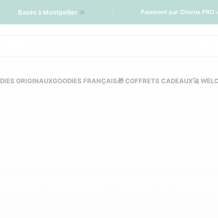
Basés à Montpellier
☀️
Paiement par Chorus PRO 
DIES ORIGINAUX
GOODIES FRANÇAIS
🎁 COFFRETS CADEAUX
🚀 WEL
personnalisés pour of
et destinations
GOODIES ÉCOLOGIQUES PERSONNALISÉS