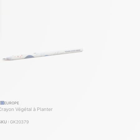
EUROPE
Crayon Végétal à Planter
SKU :
GK20379