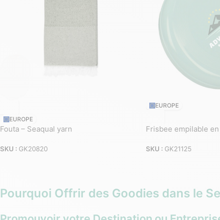
EUROPE
EUROPE
Fouta – Seaqual yarn
Frisbee empilable en
SKU :
GK20820
SKU :
GK21125
Pourquoi Offrir des Goodies dans le S
Promouvoir votre Destination ou Entrepris