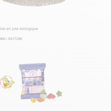
Bob en jute biologique
SKU :
GK21288