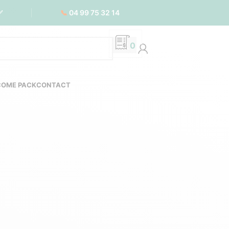
📞
04 99 75 32 14
✅
0
COME PACK
CONTACT
fices, hôtels