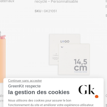
matériaux
recyclé – Personnalisable
SKU :
GK21051
EUROPE
lisé : Votre Cadeau
Carte carrée en papier ensemencé
urnable
personnalisable