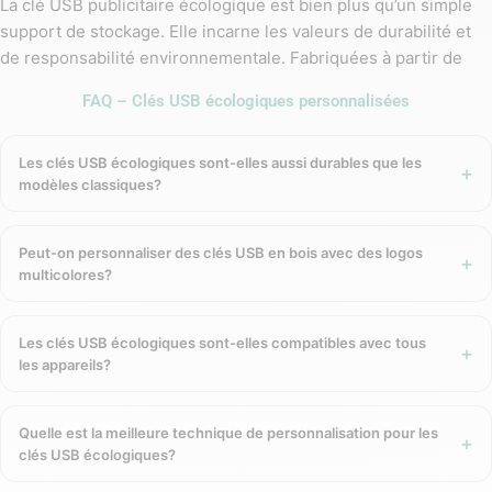
La clé USB publicitaire écologique est bien plus qu’un simple
support de stockage. Elle incarne les valeurs de durabilité et
de responsabilité environnementale. Fabriquées à partir de
matériaux renouvelables comme le bois, le bambou ou des
FAQ – Clés USB écologiques personnalisées
matériaux recyclés, ces clés USB permettent de réduire
l’impact environnemental tout en offrant un objet high tech
pratique et utilisé au quotidien. En choisissant de
Les clés USB écologiques sont-elles aussi durables que les
modèles classiques?
personnaliser ces goodies écologiques, vous véhiculez un
message fort sur l’engagement de votre entreprise envers la
planète. Ces supports rejoignent la gamme de
Peut-on personnaliser des clés USB en bois avec des logos
goodies informatiques
indispensables aux entreprises
multicolores?
modernes.
Associer Votre Marque à des Valeurs
Les clés USB écologiques sont-elles compatibles avec tous
les appareils?
Positives et Durables
En offrant une clé USB écologique, vous associez votre
Quelle est la meilleure technique de personnalisation pour les
clés USB écologiques?
marque à des valeurs positives telles que la protection de
l’environnement, la durabilité et l’innovation responsable. Ces