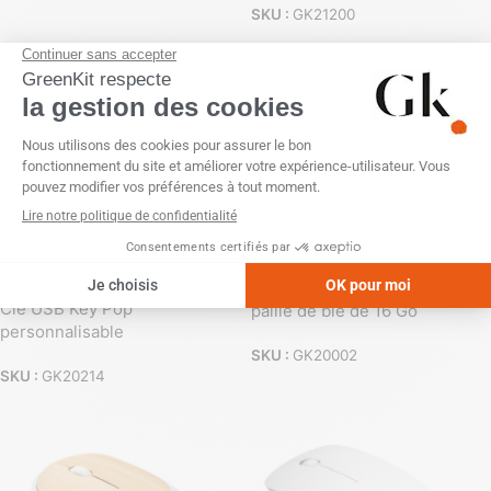
SKU :
GK21200
Clé USB personnalisable en
FRANCE
Clé USB Key Pop
paille de blé de 16 Go
personnalisable
SKU :
GK20002
SKU :
GK20214