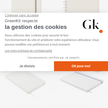
EUROPE
Carnet A5 à spirales papier
Carnet A5 96 pages
d’herbe naturel
couverture toile recyclée
SKU :
GK22231
SKU :
GK22461