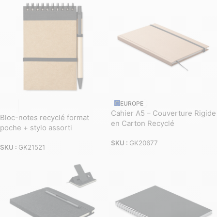
EUROPE
Cahier A5 – Couverture Rigide
Bloc-notes recyclé format
en Carton Recyclé
poche + stylo assorti
SKU :
GK20677
SKU :
GK21521