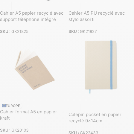
Cahier A5 papier recyclé avec
Cahier A5 PU recyclé avec
support téléphone intégré
stylo assorti
SKU :
GK21825
SKU :
GK21827
EUROPE
Cahier format A5 en papier
Calepin pocket en papier
kraft
recyclé 9x14cm
SKU :
GK20103
SKU :
GK22433