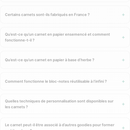
s’intègre durablement dans le quotidien professionnel :
réunions, prises de notes, brainstorming, journaling. Il est
Certains carnets sont-ils fabriqués en France ?
ouvert plusieurs fois par jour, posé en évidence sur le
bureau, glissé dans le sac lors des déplacements. Votre logo
est présent à chaque ouverture, pendant toute la durée de
Qu’est-ce qu’un carnet en papier ensemencé et comment
fonctionne-t-il ?
vie du carnet.
Un support qui reflète vos valeurs RSE
Qu’est-ce qu’un carnet en papier à base d’herbe ?
dès la première page
En choisissant un carnet en kraft recyclé made in France, en
Comment fonctionne le bloc-notes réutilisable à l’infini ?
papier à base d’herbe ou en papier ensemencé, vous
envoyez un message fort : vos choix de communication sont
cohérents avec vos engagements environnementaux. Un
Quelles techniques de personnalisation sont disponibles sur
carnet éco-responsable, c’est un argument RSE tangible que
les carnets ?
votre bénéficiaire tient entre les mains.
Nos carnets et agendas
Le carnet peut-il être associé à d’autres goodies pour former