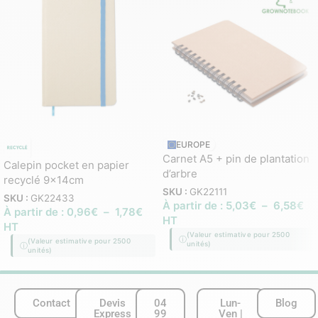
EUROPE
Carnet A5 + pin de plantation
Calepin pocket en papier
d’arbre
recyclé 9x14cm
SKU :
GK22111
SKU :
GK22433
À partir de :
5,03
€
–
6,58
€
À partir de :
0,96
€
–
1,78
€
HT
HT
(Valeur estimative pour 2500
(Valeur estimative pour 2500
unités)
unités)
Contact
Devis
04
Lun-
Blog
Express
99
Ven |