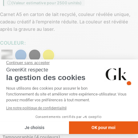
(Valeur estimative pour 2500 unités)
Carnet A5 en carton de lait recyclé, couleur révélée unique,
cadeau créatif à l’empreinte réduite. La couleur est révélée
après la gravure au laser.
COULEUR
PERSONNALISATION
Embossage
Gravure laser
Impression numérique (quadri)
Sans personnalisation
Sérigraphie (1 couleur)
Sérigraphie (2 couleurs)
Sérigraphie (3 couleurs)
Sérigraphie (4 couleurs)
Tampographie (1 couleur)
Tampographie (2 couleurs)
Tampographie (3 couleurs)
Tampographie (4 couleurs)