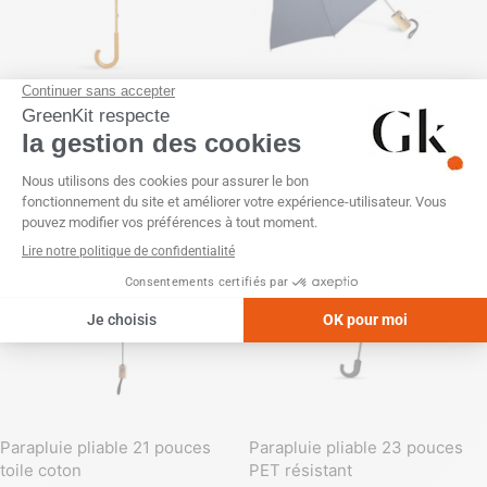
Parapluie manuel poignée et
Parapluie pliable
armature bois
SKU :
GK20824
SKU :
GK21534
Parapluie pliable 21 pouces
Parapluie pliable 23 pouces
toile coton
PET résistant