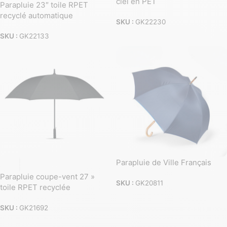
ciel en PET
Parapluie 23″ toile RPET
recyclé automatique
SKU :
GK22230
SKU :
GK22133
Parapluie de Ville Français
Parapluie coupe-vent 27 »
SKU :
GK20811
toile RPET recyclée
SKU :
GK21692