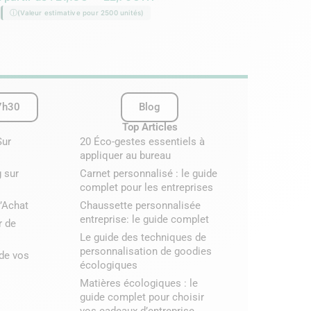
À partir de :
7,81
€
–
9
(Valeur estimative pour 2500 unités)
(Valeur estimative pour 2
7h30
Blog
Top Articles
Sur
20 Éco-gestes essentiels à
appliquer au bureau
 sur
Carnet personnalisé : le guide
complet pour les entreprises
’Achat
Chaussette personnalisée
entreprise: le guide complet
r de
Le guide des techniques de
personnalisation de goodies
 de vos
écologiques
Matières écologiques : le
guide complet pour choisir
vos cadeaux d’entreprise