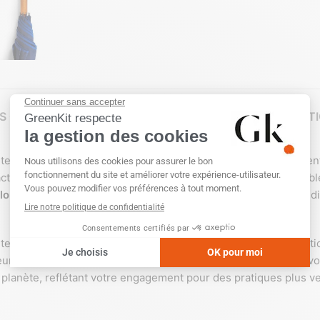
S COMPLÉMENTAIRES
TECHNIQUES DE PERSONNALISAT
ite harmonie entre fonctionnalité et engagement environnement
ct écologique tout en cherchant à maintenir un style impeccabl
longévité exceptionnelle
et une
résistance optimale
aux condi
nte et son mécanisme d’ouverture fluide, idéal pour une utilisa
ieure contre la pluie, tout en étant un accessoire élégant pour 
planète, reflétant votre engagement pour des pratiques plus ve