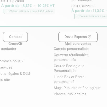
SKU :
GK21800
À partir de :
8,12
€
–
10,21
€
HT
SKU :
GK22133
À partir de :
11,04
€
(Valeur estimative pour 2500 unités)
(Valeur estimative pou
Contact
Devis Express 🕑
GreenKit
Meilleure ventes
 contacter
Carnets personnalisés
Couverts réutilisables
personnalisés
sommes-nous ?
Gourde Écologique
services
Personnalisée
ions légales & CGU
Lunch Box et Bento
du site
personnalisé
Mugs Publicitaire Ecologique
Plantes Publicitaires