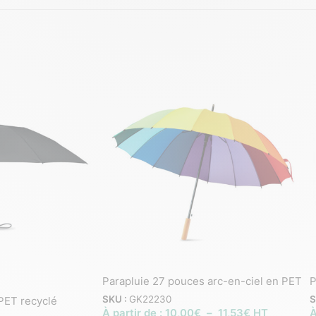
Parapluie 27 pouces arc-en-ciel en PET
P
SKU :
GK22230
S
RPET recyclé
À partir de :
10,00
€
–
11,53
€
HT
À