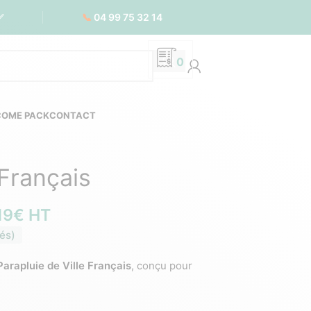
📞
04 99 75 32 14
✅
0
COME PACK
CONTACT
 Français
19
€
HT
és)
Parapluie de Ville Français
, conçu pour