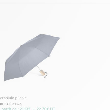
arapluie pliable
Parapluie pliable 23 
résistant
KU :
GK20824
 partir de :
21,13
€
–
22,70
€
HT
SKU :
GK21682