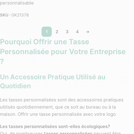
personnalisable
SKU :
GK21378
1
2
3
4
→
Pourquoi Offrir une Tasse
Personnalisée pour Votre Entreprise
?
Un Accessoire Pratique Utilisé au
Quotidien
Les tasses personnalisées sont des accessoires pratiques
utilisés quotidiennement, que ce soit au bureau ou à la
maison. Offrir une tasse personnalisée avec votre logo
assure une visibilité continue de votre marque dans des
Les tasses personnalisées sont-elles écologiques?
environnements professionnels et personnels. Les tasses
Oui, de nombreuses
tasses personnalisées
peuvent être