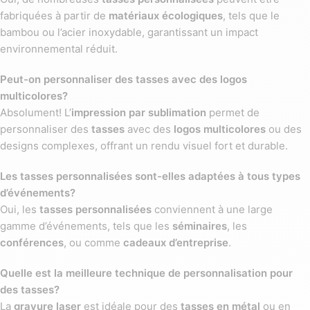
sont souvent utilisées lors de pauses-café, de réunions ou
fabriquées à partir de
matériaux écologiques
, tels que le
simplement au quotidien, garantissant que votre logo soit vu
bambou ou l’acier inoxydable, garantissant un impact
plusieurs fois par jour. En associant votre marque à un
environnemental réduit.
produit aussi pratique, vous maximisez l’exposition de votre
entreprise tout en offrant un objet utile et apprécié. Pour des
Peut-on personnaliser des tasses avec des logos
opérations à budget maîtrisé, pensez aux
multicolores?
goodies à petit prix
qui restent efficaces et durables.
Absolument! L’
impression par sublimation
permet de
personnaliser des
tasses
avec des
logos multicolores
ou des
Associer Votre Marque à des Moments
designs complexes, offrant un rendu visuel fort et durable.
de Détente et de Convivialité
Les tasses personnalisées sont-elles adaptées à tous types
La tasse ou le mug personnalisé est souvent associé à des
d’événements?
moments de détente, que ce soit autour d’un café ou d’un thé.
Oui, les
tasses personnalisées
conviennent à une large
Offrir une tasse entreprise avec logo permet de lier votre
gamme d’événements, tels que les
séminaires
, les
marque à ces instants de convivialité, renforçant ainsi l’image
conférences
, ou comme
cadeaux d’entreprise
.
positive de votre entreprise. Ces moments de pause et de
relaxation créent une connexion émotionnelle avec vos
Quelle est la meilleure technique de personnalisation pour
clients et collaborateurs, rendant votre marque mémorable et
des tasses?
présente dans leur quotidien. Pour renforcer cette image,
La
gravure laser
est idéale pour des
tasses en métal
ou en