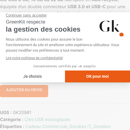
équipée d’un double connecteur
USB 3.0 et USB-C
pour une
compatibilité étendue avec
PC, Mac, Linux et smartphones
.
Dimensions : 62 x 19 x 10 mm. Poids : 25,5 g. Personnalisable
par
impression numérique
sur une zone de
19 x 60 mm
.
Fournie avec un
manuel dématérialisé
.
Made in France
.
PERSONNALISATION
Impression numérique (quadri)
Sans personnalisation
-
+
AJOUTER AU DEVIS
UGS :
GK20981
Catégorie :
Clés USB écologiques
Étiquettes :
Cadeau Commercial
,
Goodies IT
,
Goodies