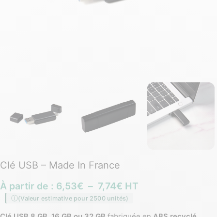
Clé USB – Made In France
À partir de :
6,53
€
–
7,74
€
HT
(Valeur estimative pour 2500 unités)
Clé USB 8 GB, 16 GB ou 32 GB
fabriquée en
ABS recyclé
,