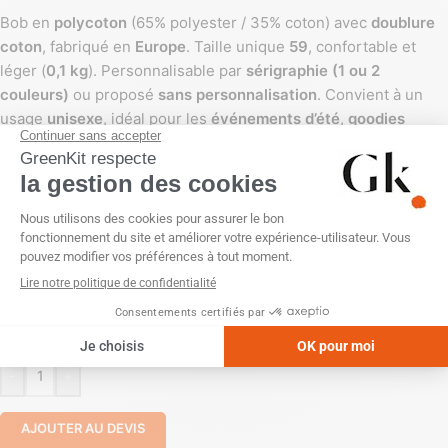
Bob en
polycoton
(65% polyester / 35% coton) avec
doublure
coton
, fabriqué en
Europe
. Taille unique
59
, confortable et
léger (
0,1 kg
). Personnalisable par
sérigraphie (1 ou 2
couleurs)
ou proposé
sans personnalisation
. Convient à un
usage
unisexe
, idéal pour les
événements d’été
,
goodies
promotionnels
ou
actions internes
.
COULEUR
PERSONNALISATION
Sans personnalisation
Sérigraphie (1 couleur)
-
+
AJOUTER AU DEVIS