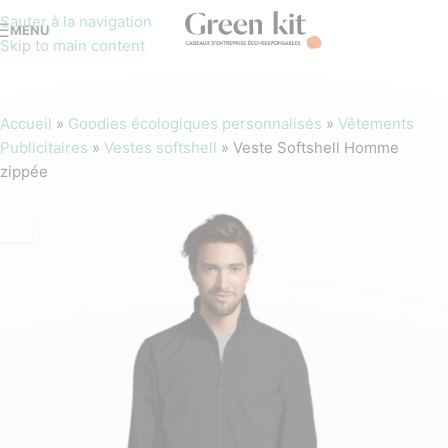
Sauter à la navigation
MENU
Skip to main content
Accueil
»
Goodies écologiques personnalisés
»
Vêtements
Publicitaires
»
Vestes softshell
»
Veste Softshell Homme
zippée