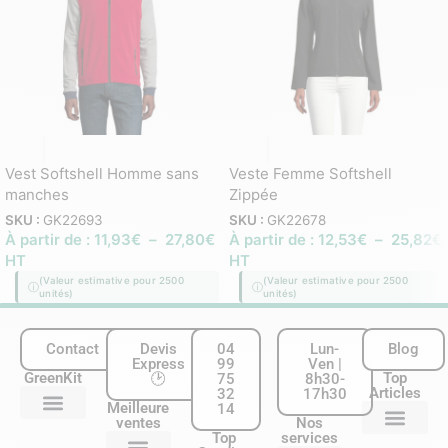
Vest Softshell Homme sans
Veste Femme Softshell
manches
Zippée
SKU :
GK22693
SKU :
GK22678
À partir de :
11,93
€
–
27,80
€
À partir de :
12,53
€
–
25,82
€
HT
HT
(Valeur estimative pour 2500
(Valeur estimative pour 2500
unités)
unités)
Contact
Devis
04
Lun-
Blog
Express
99
Ven |
GreenKit
Top
🕑
75
8h30-
Articles
32
17h30
Meilleure
14
ventes
Nos
Nous contacter
Qui sommes-nous ?
Nos services
Mentions légales & CGU
Plan du site
Top
services
20 Éco-gestes essentiels à appliquer au bureau
Carnet personnalisé : le guide complet pour les entreprises
Chaussette personnalisée entreprise: le guide complet
Le guide des techniques de personnalisation de goodies écologi
Matières écologiques : le guide complet pour choisir vos cadeaux d’entrepri