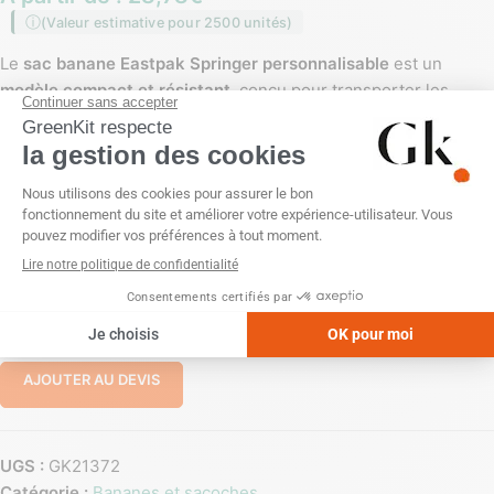
(Valeur estimative pour 2500 unités)
Le
sac banane Eastpak Springer personnalisable
est un
modèle compact et résistant
, conçu pour transporter les
essentiels au quotidien. Léger, fonctionnel et facile à porter, il
constitue un
support textile idéal pour la personnalisation
en
environnement B2B.
PERSONNALISATION
Impression numérique (quadri)
-
+
AJOUTER AU DEVIS
UGS :
GK21372
Catégorie :
Bananes et sacoches