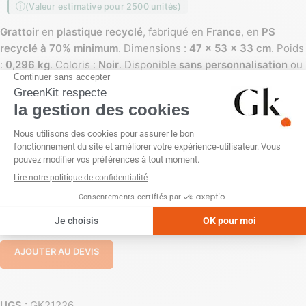
(Valeur estimative pour 2500 unités)
Grattoir
en
plastique recyclé
, fabriqué en
France
, en
PS
recyclé à 70% minimum
. Dimensions :
47 x 53 x 33 cm
. Poids
:
0,296 kg
. Coloris :
Noir
. Disponible
sans personnalisation
ou
avec
impression numérique quadri
,
sérigraphie 1 couleur
et
tampographie 1 couleur
.
PERSONNALISATION
Impression numérique (quadri)
Sans personnalisation
Sérigraphie (1 couleur)
Tampographie (1 couleur)
-
+
AJOUTER AU DEVIS
UGS :
GK21226