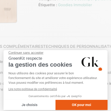
Étiquette :
Goodies Immobilier
S COMPLÉMENTAIRES
TECHNIQUES DE PERSONNALISAT
de l’environnement.
un choix idéal à offrir aux amateurs de cuisine soucieux de l’éco
 coupe généreuse tout en étant facile à ranger. La
cordelette 
re un investissement durable.