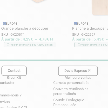
EUROPE
EUROPE
Grande planche à découper
Planche à découper 
SKU :
GK20674
SKU :
GK22527
À partir de :
4,29
€
–
4,78
€
HT
À partir de :
5,43
€
(Valeur estimative pour 2500 unités)
(Valeur estimative pou
Contact
Devis Express 🕑
GreenKit
Meilleure ventes
contacter
Carnets personnalisés
Couverts réutilisables
personnalisés
ommes-nous ?
Gourde Écologique
ervices
Personnalisée
ons légales & CGU