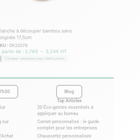
lanche à découper bambou sans
EUROPE
Planche à découper en
oignée 17,5cm
SKU :
GK20941
KU :
GK22076
À partir de :
5,36
€
–
 partir de :
2,76
€
–
3,24
€
HT
(Valeur estimative pour 2
(Valeur estimative pour 2500 unités)
17h30
Blog
s
Top Articles
Sur
20 Éco-gestes essentiels à
appliquer au bureau
g sur
Carnet personnalisé : le guide
complet pour les entreprises
d’Achat
Chaussette personnalisée