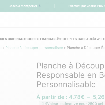
Basés à Montpellier
☀️
Paiement par Chorus PRO 
DIES ORIGINAUX
GOODIES FRANÇAIS
🎁 COFFRETS CADEAUX
🚀 WEL
e
»
Planche à découper personnalisée
»
Planche à Découper Éc
Planche à Découp
Responsable en Bo
Personnalisable
À partir de :
4,78
€
–
5,26
(Valeur estimative pour 2500 unit