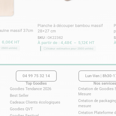
Planche à découper bambou massif
P
aulne massif 37cm
28×27 cm
p
SKU :
GK22362
S
–
6,06
€
HT
À partir de :
4,48
€
–
5,12
€
HT
À
r 2500 unités)
(Valeur estimative pour 2500 unités)
04 99 75 32 14
Lun-Ven | 8h30-
Top Goodies
Nos service
Goodies Tendance 2026
Création de Goodies 
Mesure
Best Seller
Création de packagin
Cadeaux Clients écologiques
mesure
Goodies QVT
Création Plateforme 
Goodies Festival