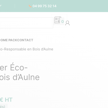
📞
04 99 75 32 14
✅
0
COME PACK
CONTACT
o-Responsable en Bois d’Aulne
er Éco-
is d’Aulne
€
HT
és)