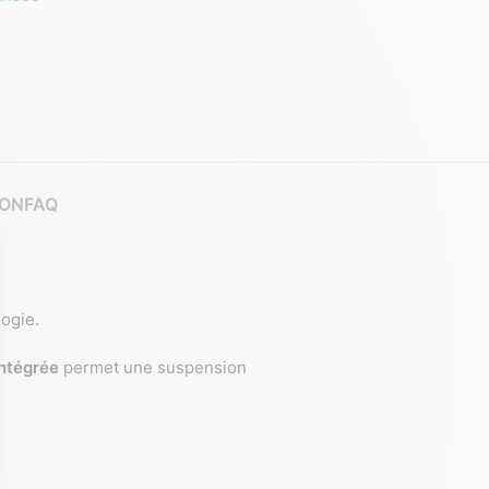
ION
FAQ
logie.
intégrée
permet une suspension