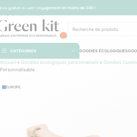
Sauter à la navigation
evis gratuit et sans engagement en moins de 24h !
Skip to main content
CATÉGORIES
GOODIES ÉCOLOGIQUES
GOO
Accueil
»
Goodies écologiques personnalisés
»
Goodies Cuisin
Personnalisable
EUROPE