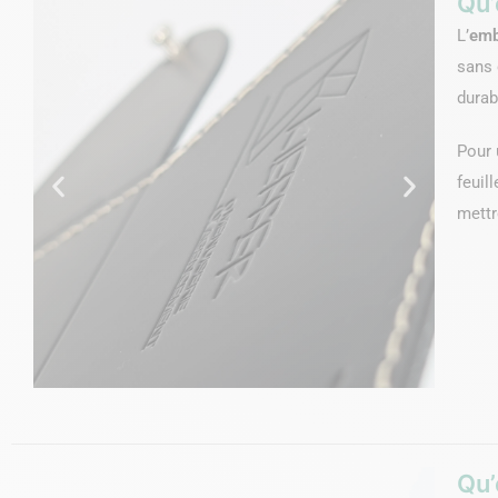
Qu’
L’
emb
sans 
durab
Pour 
feuil
mettr
Qu’