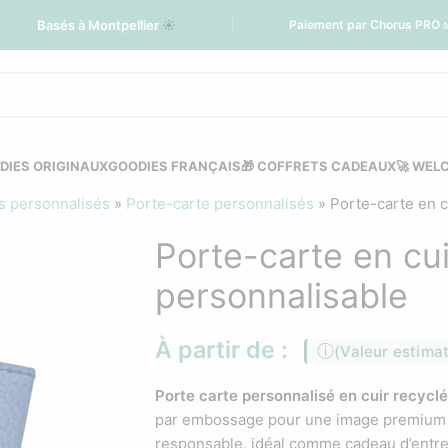
Basés à Montpellier
☀️
Paiement par Chorus PRO 
DIES ORIGINAUX
GOODIES FRANÇAIS
🎁 COFFRETS CADEAUX
🚀 WEL
s personnalisés
»
Porte-carte personnalisés
»
Porte-carte en c
Porte-carte en cui
personnalisable
À partir de :
(Valeur estima
Porte carte personnalisé en cuir recyclé
par embossage pour une image premium e
responsable, idéal comme cadeau d’entrep