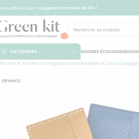
Sauter à la navigation
evis gratuit et sans engagement en moins de 24h !
Skip to main content
CATÉGORIES
GOODIES ÉCOLOGIQUES
GOO
Accueil
»
Goodies écologiques personnalisés
»
Sacs et bagage
FRANCE