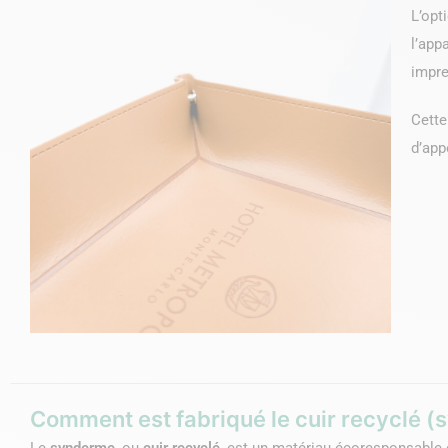
L’opt
l’app
impre
Cette
d’app
Comment est fabriqué le cuir recyclé (
Le
synderme
, ou
cuir recyclé
, est un matériau écoresponsable 