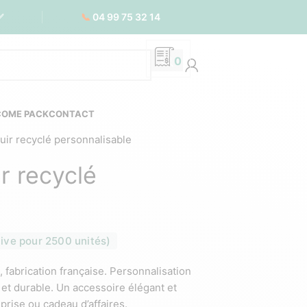
📞
04 99 75 32 14
✅
0
COME PACK
CONTACT
uir recyclé personnalisable
r recyclé
tive pour 2500 unités)
, fabrication française. Personnalisation
t durable. Un accessoire élégant et
rise ou cadeau d’affaires.