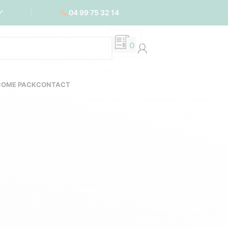
📞
04 99 75 32 14
✅
0
COME PACK
CONTACT
-responsable
S
PORTE-CARTE PERSONNALISÉS
 SPORT PERSONNALISÉS