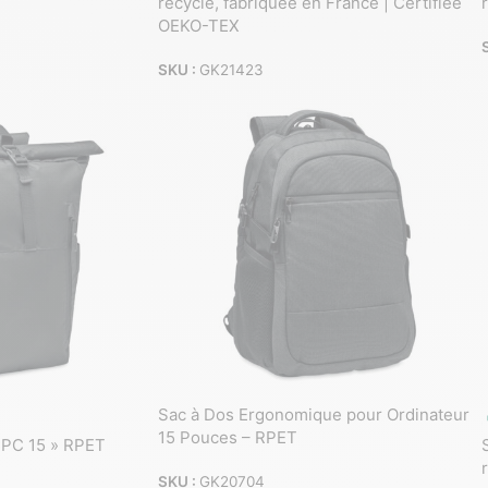
recyclé, fabriquée en France | Certifiée
OEKO-TEX
SKU :
GK21423
Sac à Dos Ergonomique pour Ordinateur
15 Pouces – RPET
 PC 15 » RPET
SKU :
GK20704