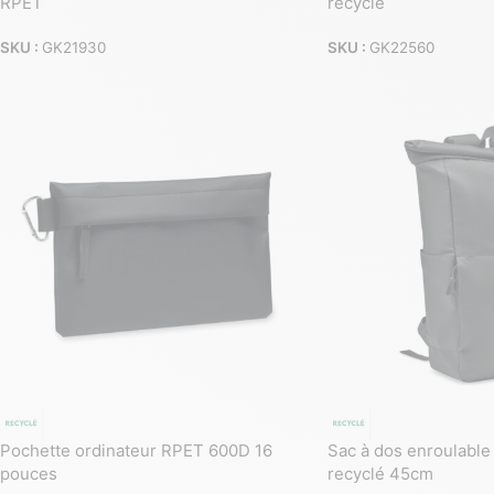
RPET
recyclé
SKU :
GK21930
SKU :
GK22560
Pochette ordinateur RPET 600D 16
Sac à dos enroulable
pouces
recyclé 45cm