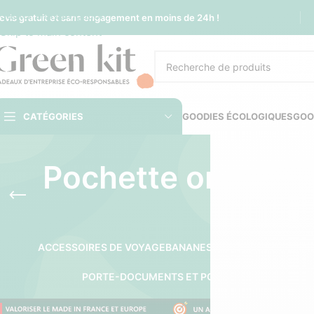
Sauter à la navigation
evis gratuit et sans engagement en moins de 24h !
Skip to main content
CATÉGORIES
GOODIES ÉCOLOGIQUES
GOO
Pochette ordinate
ACCESSOIRES DE VOYAGE
BANANES ET SACOCHES
POCH
PORTE-DOCUMENTS ET POCHETTES
PORTEFEUI
SACS DE V