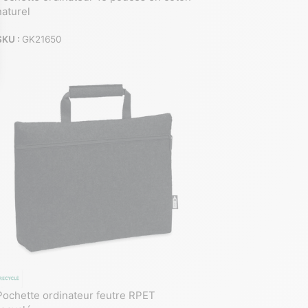
naturel
SKU :
GK21650
Pochette ordinateur feutre RPET