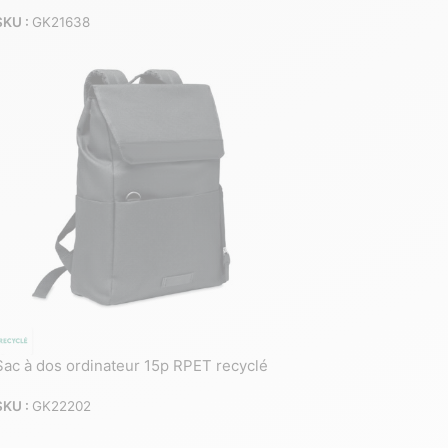
SKU :
GK21638
Sac à dos ordinateur 15p RPET recyclé
SKU :
GK22202