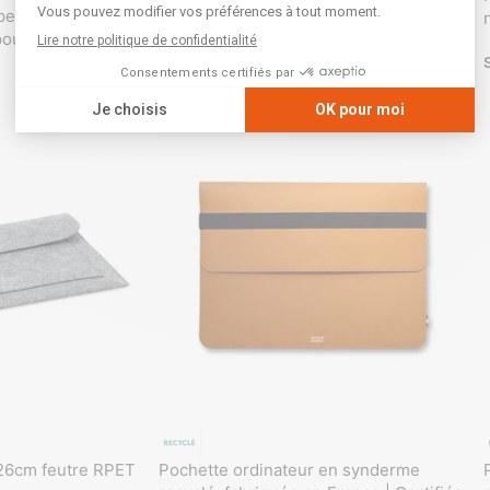
personnalisable en
Pochette d’ordinateur en feutrine
 pouces
upcyclée personnalisable
SKU :
GK20239
 26cm feutre RPET
Pochette ordinateur en synderme