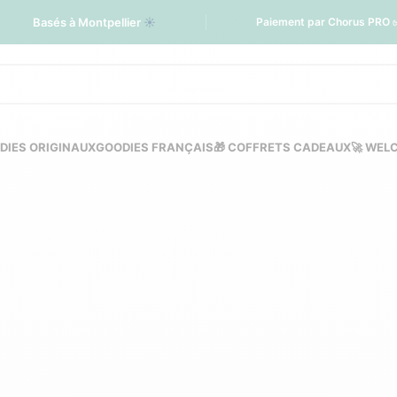
Basés à Montpellier
☀️
Paiement par Chorus PRO 
DIES ORIGINAUX
GOODIES FRANÇAIS
🎁 COFFRETS CADEAUX
🚀 WEL
ur personnalisée éco
pour entreprise
ETTES ET SACOCHE D'ORDINATEUR
POCHETTES PERSONNALISÉE
LLES ET PORTE-MONNAIE
SACS À DOS PERSONNALISÉS
SACS DE
OYAGE PERSONNALISÉS
SACS EN TISSU ET TOTE BAG