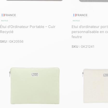
FRANCE
FRANCE
Étui d’Ordinateur Portable – Cuir
Etui d’ordinateur por
Recyclé
personnalisable en cu
feutre
SKU :
GK20556
SKU :
GK21241