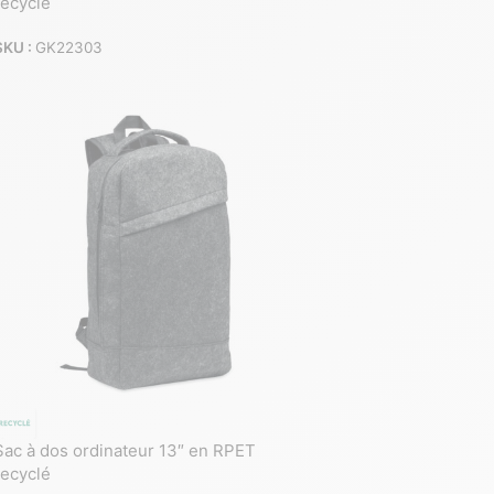
recyclé
SKU :
GK22303
Sac à dos ordinateur 13″ en RPET
recyclé