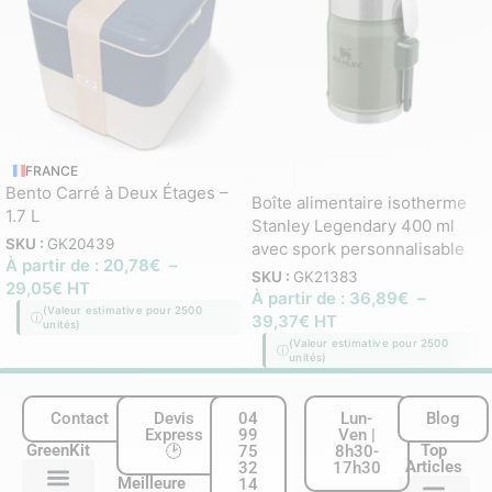
FRANCE
Bento Carré à Deux Étages –
Boîte alimentaire isotherme
1.7 L
Stanley Legendary 400 ml
SKU :
GK20439
avec spork personnalisable
À partir de :
20,78
€
–
SKU :
GK21383
29,05
€
HT
À partir de :
36,89
€
–
(Valeur estimative pour 2500
39,37
€
HT
unités)
(Valeur estimative pour 2500
unités)
Contact
Devis
04
Lun-
Blog
Express
99
Ven |
GreenKit
Top
🕑
75
8h30-
Articles
32
17h30
Meilleure
14