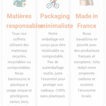
Matières
Packaging
Made in
responsables
minimaliste
France
Tous nos
Notre
Nous
coffrets
emballage est
travaillons en
utilisent des
conçu pour être
priorité avec
matériaux
réutilisable ou
des producteurs
recyclés,
compostable.
français et
recyclables ou
Pas de
européens. Cela
compostables.
suremballage
réduit notre
Nous
inutile, juste
empreinte
bannissons le
l'essentiel pour
carbone et
plastique à
protéger vos
soutient
usage unique et
cadeaux. (100%
l'économie
privilégions
sans plastique).
locale.
carton, bois,