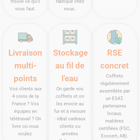
trouve ce qu'il
fabrique chez
vous faut.
nous.
Livraison
Stockage
RSE
multi-
au fil de
concret
Coffrets
points
l'eau
régulièrement
Vos clients aux
On garde vos
assemblés par
4 coins de la
coffrets et on
un ESAT,
France ? Vos
les envoie au
partenaires
équipes en
fur et à mesure
locaux,
télétravail ? On
: idéal cadeaux
matières
livre où vous
clients ou
certifiées (FSC,
voulez.
arrivées
Ecocert, AB).