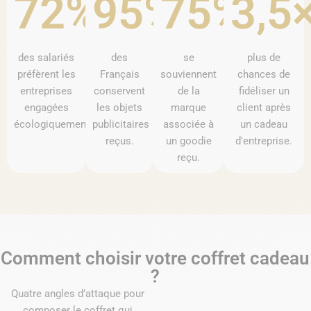
72%
95%
75%
3,5
des salariés
des
se
plus de
préfèrent les
Français
souviennent
chances de
entreprises
conservent
de la
fidéliser un
engagées
les objets
marque
client après
écologiquement.
publicitaires
associée à
un cadeau
reçus.
un goodie
d'entreprise.
reçu.
Comment choisir votre coffret cadeau
?
Quatre angles d’attaque pour
composer le coffret qui