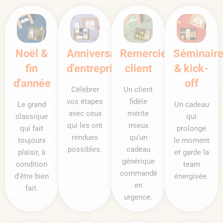
Noël &
Anniversaire
Remerciement
Séminair
fin
d'entreprise
client
& kick-
d'année
off
Célébrer
Un client
vos étapes
fidèle
Le grand
Un cadeau
avec ceux
mérite
classique
qui
qui les ont
mieux
qui fait
prolonge
rendues
qu'un
toujours
le moment
possibles.
cadeau
plaisir, à
et garde la
générique
condition
team
commandé
d'être bien
énergisée.
en
fait.
urgence.