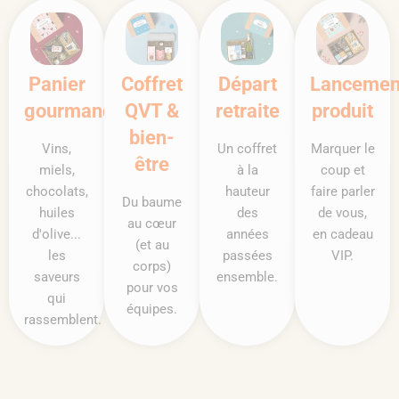
Panier
Coffret
Départ
Lancemen
gourmand
QVT &
retraite
produit
bien-
Vins,
Un coffret
Marquer le
être
miels,
à la
coup et
chocolats,
hauteur
faire parler
Du baume
huiles
des
de vous,
au cœur
d'olive...
années
en cadeau
(et au
les
passées
VIP.
corps)
saveurs
ensemble.
pour vos
qui
équipes.
rassemblent.