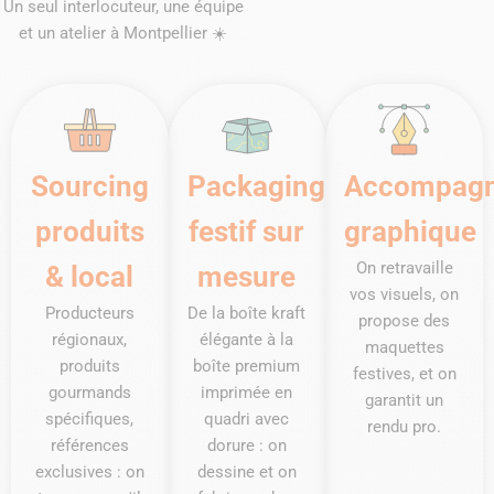
Un seul interlocuteur, une équipe
et un atelier à Montpellier ☀️
Sourcing
Packaging
Accompag
produits
festif sur
graphique
On retravaille
& local
mesure
vos visuels, on
Producteurs
De la boîte kraft
propose des
régionaux,
élégante à la
maquettes
produits
boîte premium
festives, et on
gourmands
imprimée en
garantit un
spécifiques,
quadri avec
rendu pro.
références
dorure : on
exclusives : on
dessine et on