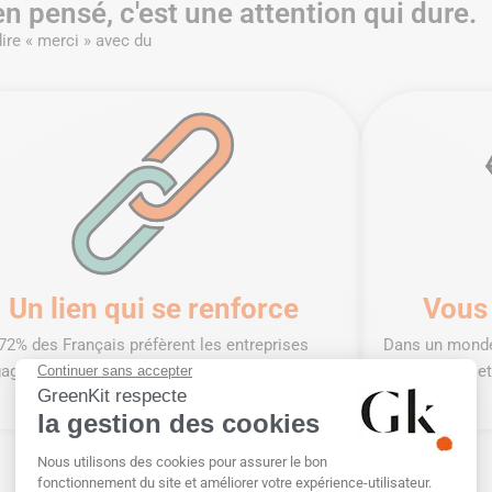
en pensé, c'est une attention qui dure.
dire « merci » avec du
Un lien qui se renforce
Vous
72% des Français préfèrent les entreprises
Dans un monde
agées. Un coffret durable crée une connexion
sur mesure e
émotionnelle profonde.