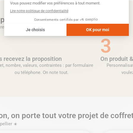
pour créer votre kit de bienvenue
reste.
3
 recevez la proposition
On produit &
t, nombre, valeurs, contraintes : par formulaire
Personnalisat
ou téléphone. On note tout.
voulez
on, on porte tout votre projet de coffr
pellier ☀️