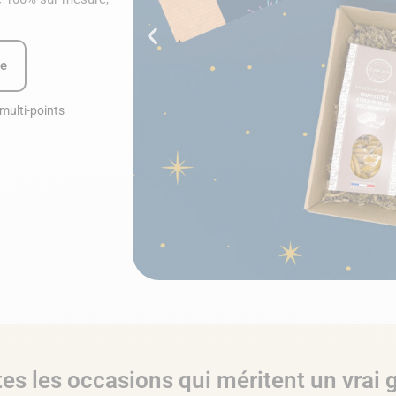
he
multi-points
tes les occasions qui méritent un vrai 