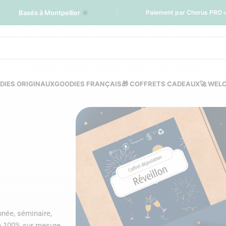
Basés à Montpellier
☀️
Paiement par Chorus PRO 
DIES ORIGINAUX
GOODIES FRANÇAIS
🎁 COFFRETS CADEAUX
🚀 WEL
x
nnée, séminaire,
e 100% sur mesure,