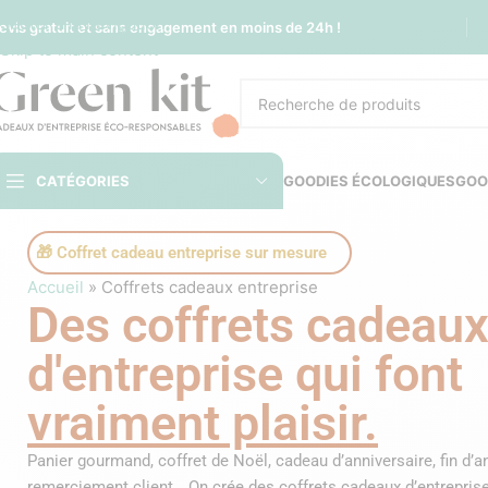
Sauter à la navigation
evis gratuit et sans engagement en moins de 24h !
Skip to main content
CATÉGORIES
GOODIES ÉCOLOGIQUES
GOO
🎁 Coffret cadeau entreprise sur mesure
Accueil
»
Coffrets cadeaux entreprise
Des coffrets cadeau
d'entreprise qui font
vraiment plaisir.
Panier gourmand, coffret de Noël, cadeau d’anniversaire, fin d’a
remerciement client… On crée des coffrets cadeaux d’entrepris