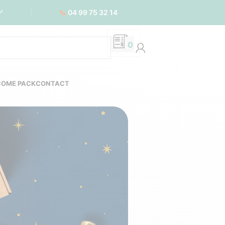
📞
04 99 75 32 14
✅
0
COME PACK
CONTACT