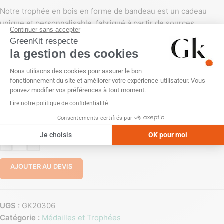
Notre trophée en bois en forme de bandeau est un cadeau
unique et personnalisable, fabriqué à partir de sources
durables et respectueuses de l’environnement. Offrez-le à vos
collaborateurs ou employés pour montrer votre engagement
en faveur de la nature tout en offrant
un cadeau mémorable et
pratique.
PERSONNALISATION
Gravure laser
Impression numérique (quadri)
-
+
AJOUTER AU DEVIS
UGS :
GK20306
Catégorie :
Médailles et Trophées