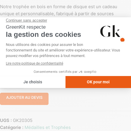
Notre trophée en bois en forme de disque est un cadeau
unique et personnalisable, fabriqué à partir de sources
durables et respectueuses de l’environnement. Offrez-le à vos
collaborateurs ou employés pour montrer votre engagement
en faveur de la nature tout en offrant
un cadeau mémorable et
pratique.
PERSONNALISATION
Gravure laser
Impression numérique (quadri)
-
+
AJOUTER AU DEVIS
UGS :
GK20305
Catégorie :
Médailles et Trophées