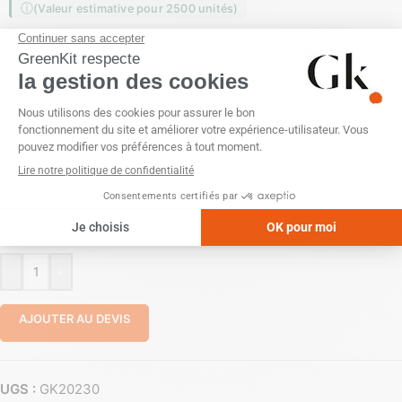
(Valeur estimative pour 2500 unités)
Découvrez notre tablier de cuisine réglable fabriqué en coton
et toile organique de qualité supérieure : pour les chefs ou les
amateurs de cuisine !
PERSONNALISATION
Broderie
Sans personnalisation
Sérigraphie (1 couleur)
Sérigraphie (2 couleurs)
Sérigraphie (3 couleurs)
Sérigraphie (4 couleurs)
Transfert numérique (quadri)
-
+
AJOUTER AU DEVIS
UGS :
GK20230