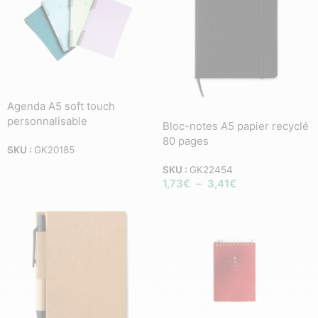
Agenda A5 soft touch
personnalisable
Bloc-notes A5 papier recyclé
80 pages
SKU :
GK20185
SKU :
GK22454
1,73
€
–
3,41
€