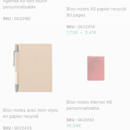
Agenda A5 soft touch
personnalisable
Bloc-notes A5 papier recyclé
80 pages
SKU :
GK20185
SKU :
GK22454
1,73
€
–
3,41
€
Bloc-notes éternel A6
personnalisable
Bloc-notes avec mini-stylo
en papier recyclé
SKU :
GK20183
10,34
€
SKU :
GK22435