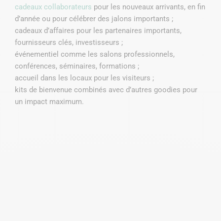
cadeaux collaborateurs
pour les nouveaux arrivants, en fin
C
d’année ou pour célébrer des jalons importants ;
u
cadeaux d’affaires pour les partenaires importants,
c
fournisseurs clés, investisseurs ;
é
événementiel comme les salons professionnels,
c
conférences, séminaires, formations ;
m
accueil dans les locaux pour les visiteurs ;
q
kits de bienvenue combinés avec d’autres goodies pour
v
un impact maximum.
e
p
s
r
e
a
s
P
r
m