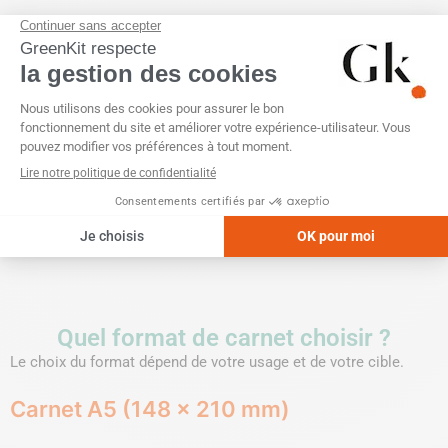
c
é
e
u
s
p
e
d
v
m
d
l
c
Quel format de carnet choisir ?
Le choix du format dépend de votre usage et de votre cible.
Carnet A5 (148 x 210 mm)