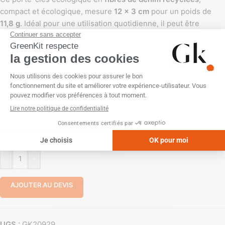
compact et écologique, mesure
12 x 3 cm
pour un poids de
11,8 g
. Idéal pour une utilisation quotidienne, il peut être
personnalisé par
gravure laser
ou gravure nominative, avec
une
zone de marquage de 35 x 10 mm
. Son design unique,
couleur
jeans
, reflète un engagement pour des matériaux
durables. Fabriqué en Europe (Pays-Bas).
PERSONNALISATION
Gravure laser
Gravure laser + Personnalisation nominative
Sans personnalisation
-
+
AJOUTER AU DEVIS
UGS :
GK20929