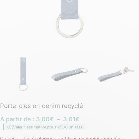
Porte-clés en denim recyclé
À partir de :
3,00
€
–
3,61
€
(Valeur estimative pour 2500 unités)
Ce porte-clés écologique en
fibres de denim recyclées
,