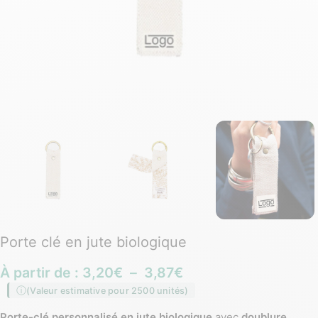
Porte clé en jute biologique
À partir de :
3,20
€
–
3,87
€
(Valeur estimative pour 2500 unités)
Porte-clé personnalisé en jute biologique
avec
doublure