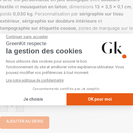
textile
et
mousqueton en laiton
, dimensions
13 x 3,5 x 0,1 cm
,
poids
0,030 kg
. Personnalisation par
sérigraphie sur tissu
extérieur
,
sérigraphie sur doublure intérieure
et
tampographie sur étiquette cousue
, zones de marquage sur le
recto
, la
doublure
et l’
étiquette
. Coloris
Beige
.
DOUBLURE
ÉTIQUETTE
-
+
AJOUTER AU DEVIS