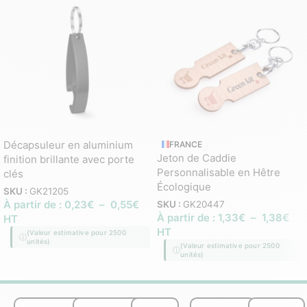
Décapsuleur en aluminium
FRANCE
Jeton de Caddie
finition brillante avec porte
Personnalisable en Hêtre
clés
Écologique
SKU :
GK21205
À partir de :
0,23
€
–
0,55
€
SKU :
GK20447
À partir de :
1,33
€
–
1,38
€
HT
HT
(Valeur estimative pour 2500
unités)
(Valeur estimative pour 2500
unités)