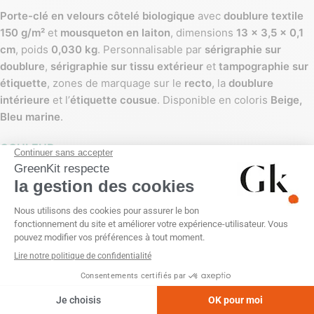
Porte-clé en velours côtelé biologique
avec
doublure textile
150 g/m²
et
mousqueton en laiton
, dimensions
13 x 3,5 x 0,1
cm
, poids
0,030 kg
. Personnalisable par
sérigraphie sur
doublure
,
sérigraphie sur tissu extérieur
et
tampographie sur
étiquette
, zones de marquage sur le
recto
, la
doublure
intérieure
et l’
étiquette cousue
. Disponible en coloris
Beige,
Bleu marine
.
COULEUR
DOUBLURE
ÉTIQUETTE