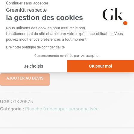
Notre petite planche à découper, avec ses dimensions de
22x12x1.2cm, est l’accessoire de cuisine idéal pour les
espaces restreints, offrant qualité et durabilité.
PERSONNALISATION
Gravure laser
Sans personnalisation
-
+
AJOUTER AU DEVIS
UGS :
GK20675
Catégorie :
Planche à découper personnalisée