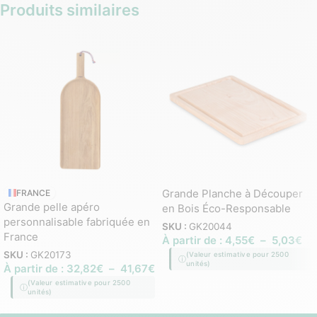
Produits similaires
Grande Planche à Découper
FRANCE
Grande pelle apéro
en Bois Éco-Responsable
personnalisable fabriquée en
SKU :
GK20044
France
À partir de :
4,55
€
–
5,03
€
SKU :
GK20173
(Valeur estimative pour 2500
unités)
À partir de :
32,82
€
–
41,67
€
(Valeur estimative pour 2500
unités)