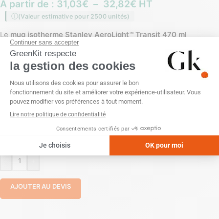
À partir de :
31,03
€
–
32,82
€
HT
(Valeur estimative pour 2500 unités)
Le
mug isotherme Stanley AeroLight™ Transit 470 ml
personnalisable
est un
gobelet de transport léger en acier
inoxydable
, conçu pour les déplacements quotidiens. Doté
d’une
isolation sous vide
et d’un
couvercle étanche à vis
, il
offre une solution pratique et durable pour les boissons
chaudes ou froides.
PERSONNALISATION
Gravure laser
Gravure laser 360
Tampographie (1 couleur)
-
+
AJOUTER AU DEVIS