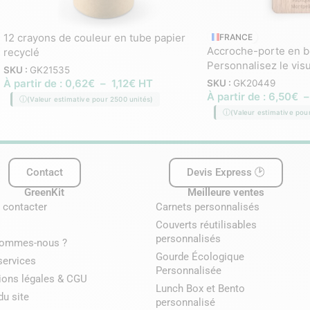
12 crayons de couleur en tube papier
FRANCE
Accroche-porte en b
recyclé
Personnalisez le visu
SKU :
GK21535
À partir de :
0,62
€
–
1,12
€
HT
SKU :
GK20449
À partir de :
6,50
€
(Valeur estimative pour 2500 unités)
(Valeur estimative pou
Contact
Devis Express 🕑
GreenKit
Meilleure ventes
 contacter
Carnets personnalisés
Couverts réutilisables
personnalisés
sommes-nous ?
Gourde Écologique
services
Personnalisée
ions légales & CGU
Lunch Box et Bento
du site
personnalisé