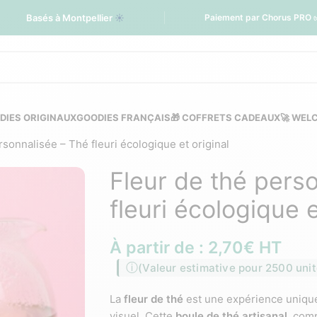
Basés à Montpellier
☀️
Paiement par Chorus PRO 
DIES ORIGINAUX
GOODIES FRANÇAIS
🎁 COFFRETS CADEAUX
🚀 WEL
rsonnalisée – Thé fleuri écologique et original
Fleur de thé pers
fleuri écologique e
À partir de :
2,70
€
HT
(Valeur estimative pour 2500 unit
La
fleur de thé
est une expérience unique 
visuel. Cette
boule de thé artisanal
, com