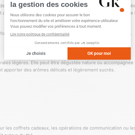
 des
feuilles de thé vert ou blanc
avec différentes fleurs séchée
ent assemblées pour former une petite boule compacte. Lorsque l
nsforme chaque infusion en une expérience sensorielle unique.
florales légères. Elle peut être dégustée nature ou accompagnée 
ent apporter des arômes délicats et légèrement sucrés.
ur les coffrets cadeaux, les opérations de communication ou l