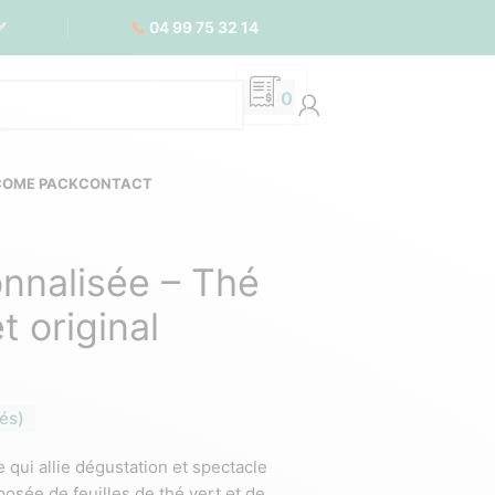
📞
04 99 75 32 14
✅
0
COME PACK
CONTACT
onnalisée – Thé
t original
és)
qui allie dégustation et spectacle
posée de feuilles de thé vert et de