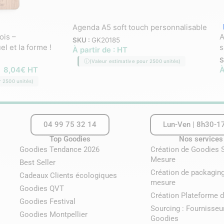
Agenda A5 soft touch personnalisable
ois –
A
SKU :
GK20185
el et la forme !
s
À partir de :
HT
S
(Valeur estimative pour 2500 unités)
–
8,04
€
HT
À
r 2500 unités)
04 99 75 32 14
Lun-Ven | 8h30-1
Top Goodies
Nos services
Goodies Tendance 2026
Création de Goodies 
Mesure
Best Seller
Création de packaging
Cadeaux Clients écologiques
mesure
Goodies QVT
Création Plateforme d
Goodies Festival
Sourcing : Fournisseu
Goodies Montpellier
Goodies