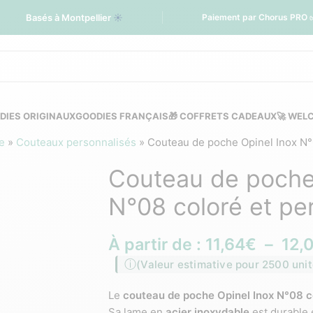
Basés à Montpellier
☀️
Paiement par Chorus PRO 
DIES ORIGINAUX
GOODIES FRANÇAIS
🎁 COFFRETS CADEAUX
🚀 WEL
e
»
Couteaux personnalisés
»
Couteau de poche Opinel Inox N°
Couteau de poche
N°08 coloré et pe
À partir de :
11,64
€
–
12,
(Valeur estimative pour 2500 unit
Le
couteau de poche Opinel Inox N°08 c
Sa lame en
acier inoxydable
est durable e