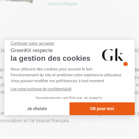
Authentiques
NTAIRES
À PROPOS DE LA MARQUE
TECHNIQUES DE PER
emblématique qui se distingue par sa lame en
acier inoxydable
de longueur et pesant seulement 45 g est à la fois pratique et e
teau idéal pour une utilisation quotidienne ou lors de sorties en
ement une personnalisation par
gravure laser
, permettant d’ap
e artisanal, combinant qualité, durabilité et élégance. Il est idéa
innovation et l’artisanat français.