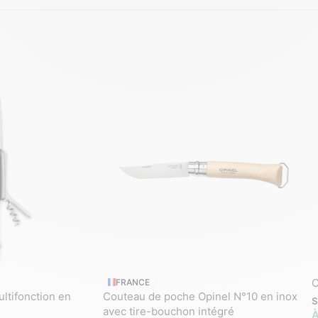
C
FRANCE
ltifonction en
Couteau de poche Opinel N°10 en inox
S
avec tire-bouchon intégré
À