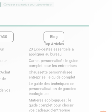
SKU :
GK21408
(Valeur estimative pour 2500 unités)
À partir de :
16,38
€
H
(Valeur estimative pour 2
7h30
Blog
Top Articles
Sur
20 Éco-gestes essentiels à
appliquer au bureau
 sur
Carnet personnalisé : le guide
complet pour les entreprises
’Achat
Chaussette personnalisée
entreprise: le guide complet
r de
Le guide des techniques de
personnalisation de goodies
 de vos
écologiques
Matières écologiques : le
guide complet pour choisir
vos cadeaux d’entreprise