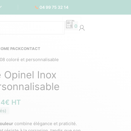
📞
04 99 75 32 14
✅
0
COME PACK
CONTACT
08 coloré et personnalisable
 Opinel Inox
rsonnalisable
04
€
HT
és)
ouleur
combine élégance et praticité.
t résiste à la corrosion, tandis que son