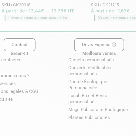
SKU :
GK20916
SKU :
GK21215
À partir de :
13,44
€
–
13,78
€
HT
À partir de :
1,67
€
–
(Valeur estimative pour 2500 unités)
(Valeur estimative pou
Contact
Devis Express 🕑
GreenKit
Meilleure ventes
 contacter
Carnets personnalisés
Couverts réutilisables
personnalisés
sommes-nous ?
Gourde Écologique
services
Personnalisée
ions légales & CGU
Lunch Box et Bento
du site
personnalisé
Mugs Publicitaire Ecologique
Plantes Publicitaires