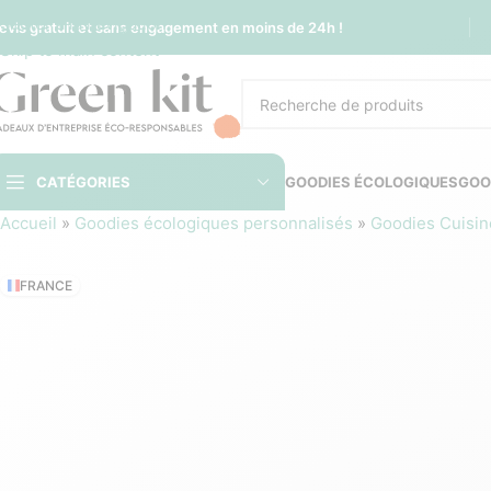
Sauter à la navigation
evis gratuit et sans engagement en moins de 24h !
Skip to main content
CATÉGORIES
GOODIES ÉCOLOGIQUES
GOO
Accueil
»
Goodies écologiques personnalisés
»
Goodies Cuisin
FRANCE