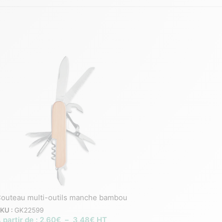
outeau multi-outils manche bambou
Couteau multifonction e
Fabriqué en France | Ce
KU :
GK22599
France Garantie
 partir de :
2,60
€
–
3,48
€
HT