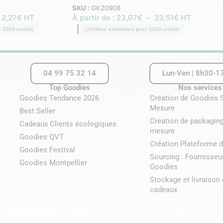
SKU :
GK20908
2,27
€
HT
À partir de :
23,07
€
–
23,51
€
HT
r 2500 unités)
(Valeur estimative pour 2500 unités)
04 99 75 32 14
Lun-Ven | 8h30-1
Top Goodies
Nos services
Goodies Tendance 2026
Création de Goodies 
Mesure
Best Seller
Création de packaging
Cadeaux Clients écologiques
mesure
Goodies QVT
Création Plateforme d
Goodies Festival
Sourcing : Fournisseu
Goodies Montpellier
Goodies
Stockage et livraison
cadeaux