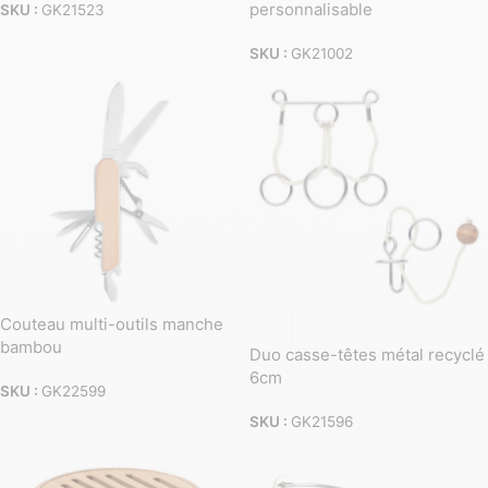
personnalisable
SKU :
GK21523
SKU :
GK21002
Couteau multi-outils manche
bambou
Duo casse-têtes métal recyclé
6cm
SKU :
GK22599
SKU :
GK21596