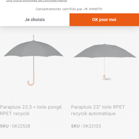
Pack parapluie 21 » + tote bag
RPET
SKU :
GK21712
SKU :
GK21800
Parapluie 23,5 » toile pongé
Parapluie 23″ toile RPET
RPET recyclé
recyclé automatique
SKU :
GK22528
SKU :
GK22133