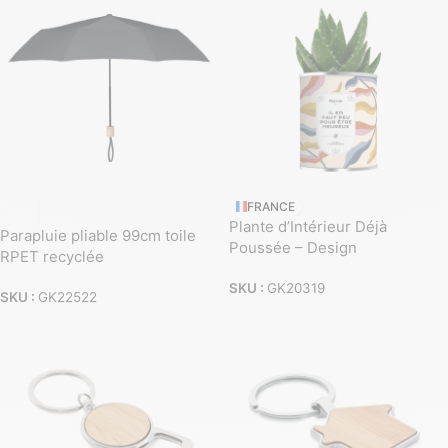
FRANCE
Plante d’Intérieur Déjà
Parapluie pliable 99cm toile
Poussée – Design
RPET recyclée
SKU :
GK20319
SKU :
GK22522