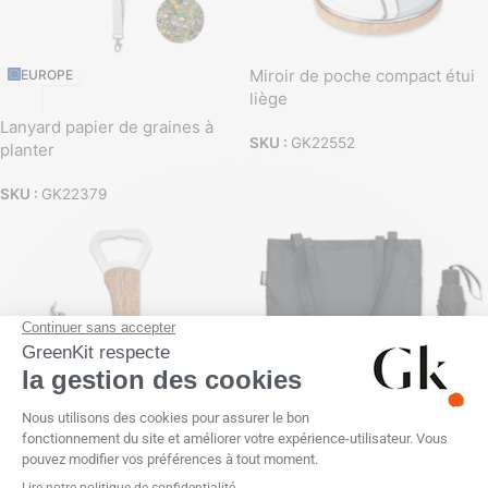
Miroir de poche compact étui
EUROPE
liège
Lanyard papier de graines à
SKU :
GK22552
planter
SKU :
GK22379
Ouvre-bouteille 3 en 1 métal
manche acacia