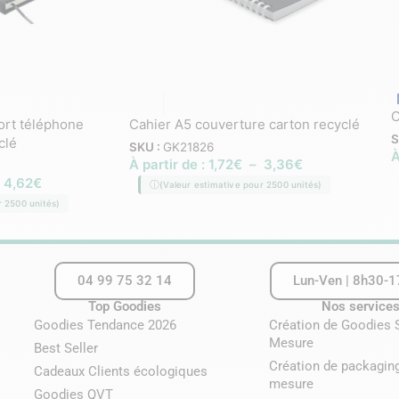
C
ort téléphone
Cahier A5 couverture carton recyclé
S
clé
SKU :
GK21826
À
À partir de :
1,72
€
–
3,36
€
4,62
€
(Valeur estimative pour 2500 unités)
r 2500 unités)
04 99 75 32 14
Lun-Ven | 8h30-
Top Goodies
Nos service
Goodies Tendance 2026
Création de Goodies 
Mesure
Best Seller
Création de packagin
Cadeaux Clients écologiques
mesure
Goodies QVT