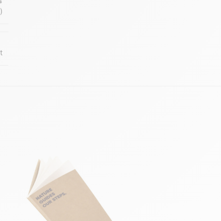
4
)
t