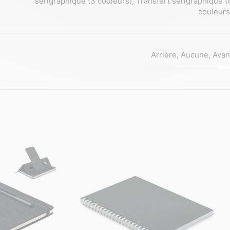
sérigraphique (3 couleurs)
,
Transfert sérigraphique (
couleurs
Arrière
,
Aucune
,
Avan