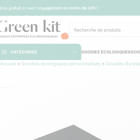
Sauter à la navigation
evis gratuit et sans engagement en moins de 24h !
Skip to main content
CATÉGORIES
GOODIES ÉCOLOGIQUES
GOO
Accueil
»
Goodies écologiques personnalisés
»
Goodies Burea