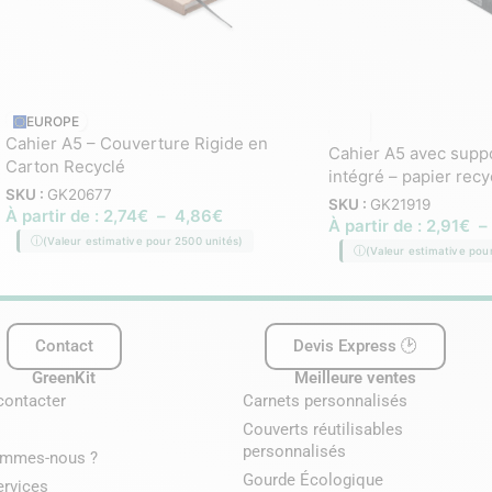
EUROPE
Cahier A5 – Couverture Rigide en
Cahier A5 avec supp
Carton Recyclé
intégré – papier recy
SKU :
GK20677
SKU :
GK21919
À partir de :
2,74
€
–
4,86
€
À partir de :
2,91
€
–
(Valeur estimative pour 2500 unités)
(Valeur estimative pou
Contact
Devis Express 🕑
GreenKit
Meilleure ventes
contacter
Carnets personnalisés
Couverts réutilisables
personnalisés
ommes-nous ?
Gourde Écologique
ervices