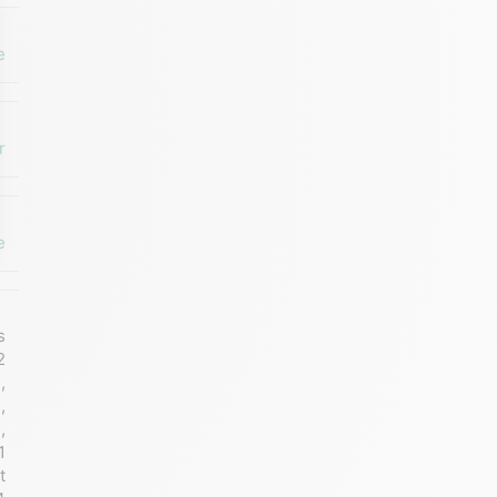
e
r
e
s
2
)
,
)
,
)
,
1
t