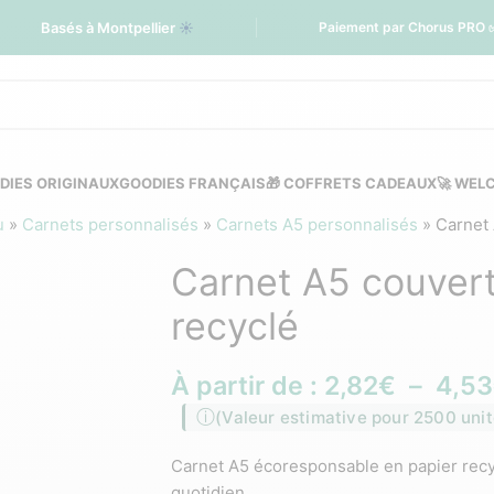
Basés à Montpellier
☀️
Paiement par Chorus PRO 
DIES ORIGINAUX
GOODIES FRANÇAIS
🎁 COFFRETS CADEAUX
🚀 WEL
u
»
Carnets personnalisés
»
Carnets A5 personnalisés
»
Carnet 
Carnet A5 couvert
recyclé
À partir de :
2,82
€
–
4,53
(Valeur estimative pour 2500 unit
Carnet A5 écoresponsable en papier recycl
quotidien.