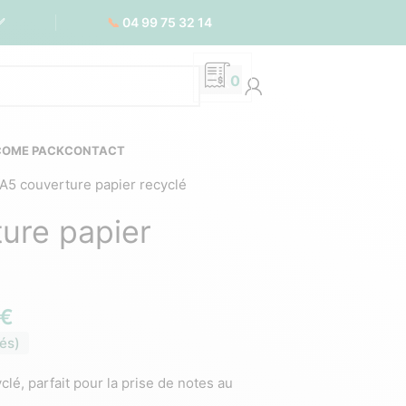
📞
04 99 75 32 14
✅
0
COME PACK
CONTACT
A5 couverture papier recyclé
ure papier
€
és)
é, parfait pour la prise de notes au