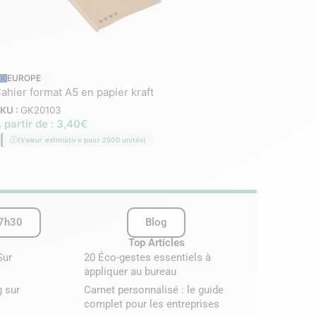
Carnet A5 antibactérie
EUROPE
ahier format A5 en papier kraft
papier
KU :
GK20103
SKU :
GK22075
 partir de :
3,40
€
À partir de :
1,96
€
–
3
(Valeur estimative pour 2500 unités)
(Valeur estimative pour 2
17h30
Blog
s
Top Articles
Sur
20 Éco-gestes essentiels à
appliquer au bureau
g sur
Carnet personnalisé : le guide
complet pour les entreprises